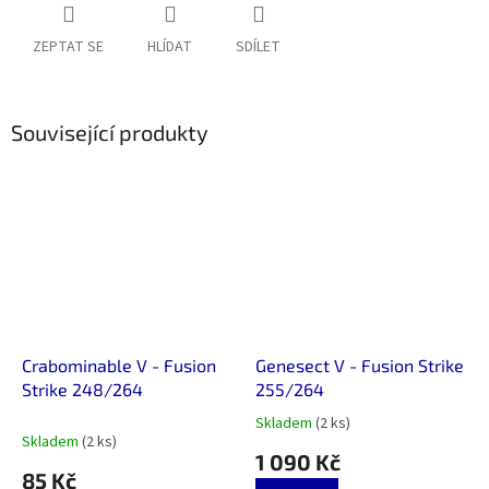
ZEPTAT SE
HLÍDAT
SDÍLET
Související produkty
Crabominable V - Fusion
Genesect V - Fusion Strike
Strike 248/264
255/264
Skladem
(2 ks)
Průměrné
Skladem
(2 ks)
hodnocení
1 090 Kč
produktu
85 Kč
je