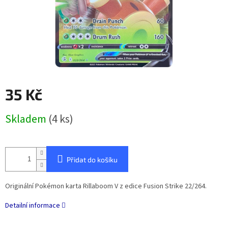
35 Kč
Měrná
Skladem
(4 ks)
cena:
Přidat do košíku
Originální Pokémon karta Rillaboom V z edice Fusion Strike 22/264.
Detailní informace