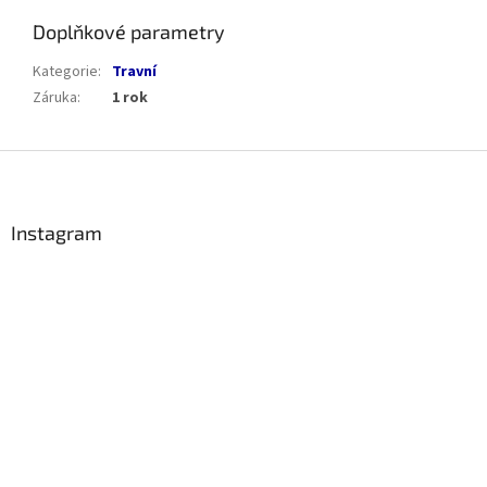
Doplňkové parametry
Kategorie
:
Travní
Záruka
:
1 rok
Z
á
p
a
Instagram
t
í