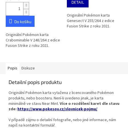
DETAIL
5,0
z
Originální Pokémon karta
5
Genesect V 255/264 z edice
hvězdiček.
Do košíku
Fusion Strike z roku 2021.
Originální Pokémon karta
Crabominable V 248/264 z edice
Fusion Strike z roku 2021.
Popis
Diskuze
Detailní popis produktu
Originální Pokémon karta vytažena z licencovaného Pokémon
produktu, nebo boosteru. Není-li uvedeno jinak, je karta
minimálně ve stavu Near Mint.
Více o rozdělení karet dle stavu
zde:
https://www.pokesov.cz/slovnicek-pojmu/
V případě zájmu o detailní fotografie, nebo jiné informace, nám
napiš na kontaktní formulář.