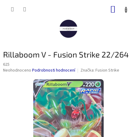
Přejít
NÁKUP
na
obsah
KOŠÍK
Rillaboom V - Fusion Strike 22/264
625
Průměrné
Neohodnoceno
Podrobnosti hodnocení
Značka:
Fusion Strike
hodnocení
produktu
je
0,0
z
5
hvězdiček.