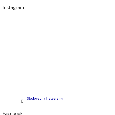
p
a
Instagram
t
í
Sledovat na Instagramu
Facebook