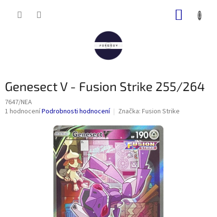
Přejít
NÁKUP
na
obsah
KOŠÍK
Genesect V - Fusion Strike 255/264
7647/NEA
Průměrné
1 hodnocení
Podrobnosti hodnocení
Značka:
Fusion Strike
hodnocení
produktu
je
5,0
z
5
hvězdiček.