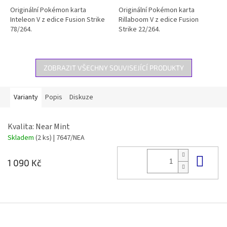
Originální Pokémon karta
Originální Pokémon karta
Inteleon V z edice Fusion Strike
Rillaboom V z edice Fusion
78/264.
Strike 22/264.
ZOBRAZIT VŠECHNY SOUVISEJÍCÍ PRODUKTY
Varianty
Popis
Diskuze
Kvalita: Near Mint
Skladem
(2 ks)
| 7647/NEA
Do 
1 090 Kč
Z
á