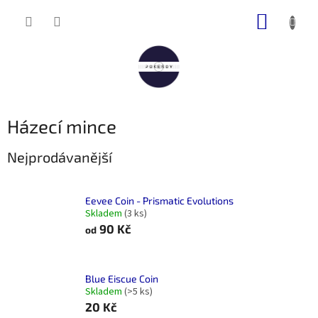
Přejít
NÁKUP
na
obsah
KOŠÍK
Házecí mince
Nejprodávanější
Eevee Coin - Prismatic Evolutions
Skladem
(3 ks)
90 Kč
od
Blue Eiscue Coin
Skladem
(>5 ks)
20 Kč