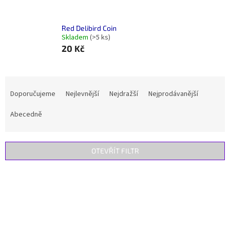
Red Delibird Coin
Skladem
(>5 ks)
20 Kč
Ř
a
Doporučujeme
Nejlevnější
Nejdražší
Nejprodávanější
z
e
Abecedně
n
í
p
OTEVŘÍT FILTR
r
o
V
d
ý
u
p
k
i
t
s
ů