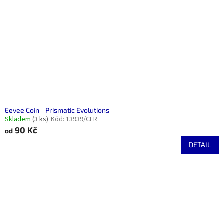
p
r
o
d
u
k
t
ů
Eevee Coin - Prismatic Evolutions
Skladem
(3 ks)
Kód:
13939/CER
90 Kč
od
DETAIL