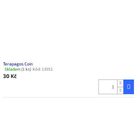
Terapagos Coin
Skladem
(1 ks)
Kód:
13552
Průměrné
30 Kč
hodnocení
produktu
je
5,0
z
5
hvězdiček.