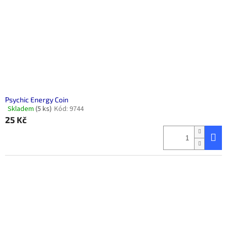
Psychic Energy Coin
Skladem
(5 ks)
Kód:
9744
Průměrné
25 Kč
hodnocení
produktu
je
5,0
z
5
hvězdiček.