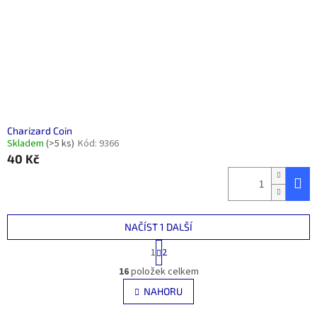
Charizard Coin
Skladem
(>5 ks)
Kód:
9366
40 Kč
NAČÍST 1 DALŠÍ
S
1
2
t
O
r
16
položek celkem
v
á
l
NAHORU
n
á
k