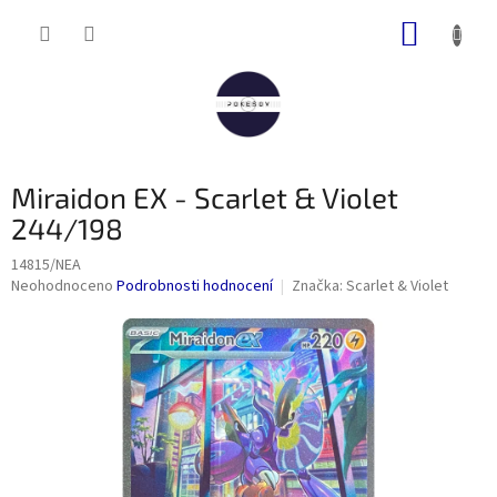
Přejít
NÁKUP
na
obsah
KOŠÍK
Miraidon EX - Scarlet & Violet
244/198
14815/NEA
Průměrné
Neohodnoceno
Podrobnosti hodnocení
Značka:
Scarlet & Violet
hodnocení
produktu
je
0,0
z
5
hvězdiček.