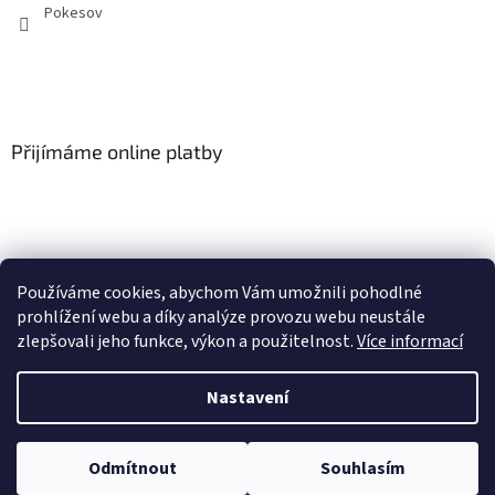
Pokesov
Přijímáme online platby
Používáme cookies, abychom Vám umožnili pohodlné
SLOVNÍČEK POJMŮ
prohlížení webu a díky analýze provozu webu neustále
zlepšovali jeho funkce, výkon a použitelnost.
Více informací
Nastavení
Vytvořil Shoptet
U vybraných produktů může být objednávka množstevně omezena dle
Odmítnout
Souhlasím
Copyright 2026
Pokešov s.r.o.
. Všechna práva vyhrazena.
VOP na 1ks zboží/objednávka.