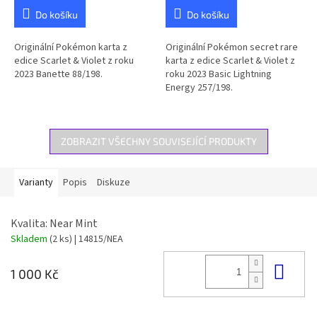
Do košíku
Do košíku
Originální Pokémon karta z
Originální Pokémon secret rare
edice Scarlet & Violet z roku
karta z edice Scarlet & Violet z
2023 Banette 88/198.
roku 2023 Basic Lightning
Energy 257/198.
ZOBRAZIT VŠECHNY SOUVISEJÍCÍ PRODUKTY
Varianty
Popis
Diskuze
Kvalita: Near Mint
Skladem
(2 ks)
| 14815/NEA
Do 
1 000 Kč