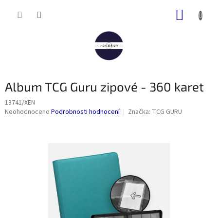
Přejít
NÁKUP
na
obsah
KOŠÍK
Album TCG Guru zipové - 360 karet
13741/XEN
Průměrné
Neohodnoceno
Podrobnosti hodnocení
Značka:
TCG GURU
hodnocení
produktu
je
0,0
z
5
hvězdiček.