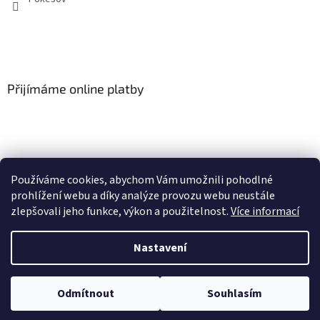
Přijímáme online platby
Používáme cookies, abychom Vám umožnili pohodlné
SLOVNÍČEK POJMŮ
prohlížení webu a díky analýze provozu webu neustále
zlepšovali jeho funkce, výkon a použitelnost.
Více informací
Nastavení
Vytvořil Shoptet
U vybraných produktů může být objednávka množstevně omezena dle
Odmítnout
Souhlasím
Copyright 2026
Pokešov s.r.o.
. Všechna práva vyhrazena.
VOP na 1ks zboží/objednávka.