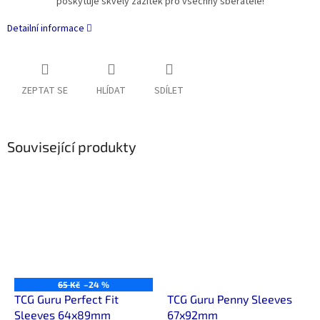
poskytuje skvělý zážitek pro všechny sběratele!
Detailní informace
ZEPTAT SE
HLÍDAT
SDÍLET
Související produkty
65 Kč
–24 %
TCG Guru Perfect Fit
TCG Guru Penny Sleeves
Sleeves 64x89mm
67x92mm