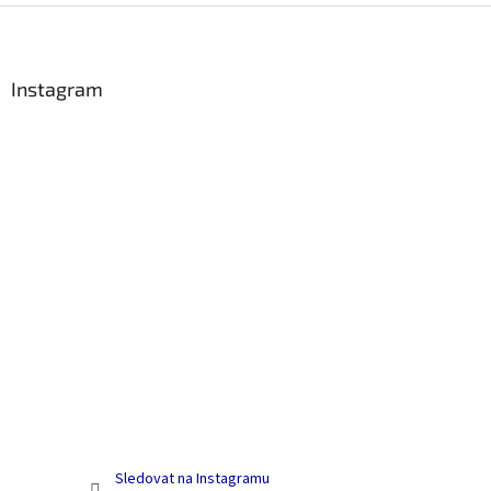
Z
á
p
a
Instagram
t
í
Sledovat na Instagramu