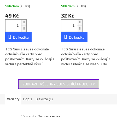
Skladem
(>5 ks)
Skladem
(>5 ks)
Průměrné
Průměrné
hodnocení
hodnocení
49 Kč
32 Kč
produktu
produktu
je
je
4,9
5,0
z
z
5
5
Do košíku
Do košíku
hvězdiček.
hvězdiček.
TCG Guru sleeves dokonale
TCG Guru sleeves dokonale
ochrání Vaše karty před
ochrání Vaše karty před
poškozením. Karty se vkládají z
poškozením. Karty se vkládají z
vrchu a perfektně rýsují
vrchu a ideálně se vlezou i do
Pokémon kartu. Balení obsahuje
TopLoaderu. Balení obsahuje
100ks obalů.
100ks obalů. Poznámka:...
ZOBRAZIT VŠECHNY SOUVISEJÍCÍ PRODUKTY
Varianty
Popis
Diskuze (1)
Varianta: Xenon černá