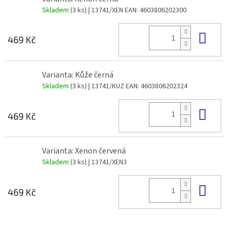
Skladem
(3 ks)
| 13741/XEN
EAN:
4603806202300
Do 
469 Kč
Varianta: Kůže černá
Skladem
(3 ks)
| 13741/KUZ
EAN:
4603806202324
Do 
469 Kč
Varianta: Xenon červená
Skladem
(3 ks)
| 13741/XEN3
Do 
469 Kč