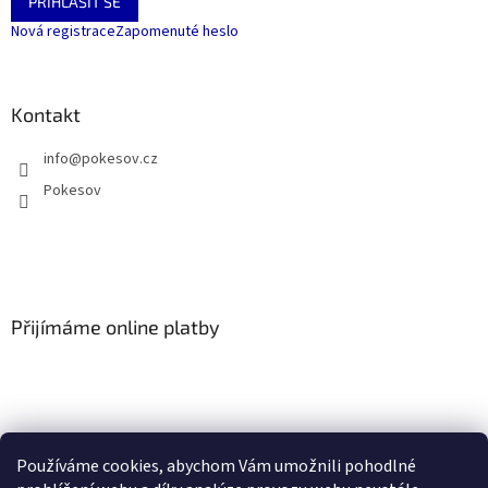
PŘIHLÁSIT SE
Nová registrace
Zapomenuté heslo
Kontakt
info
@
pokesov.cz
Pokesov
Přijímáme online platby
Používáme cookies, abychom Vám umožnili pohodlné
SLOVNÍČEK POJMŮ