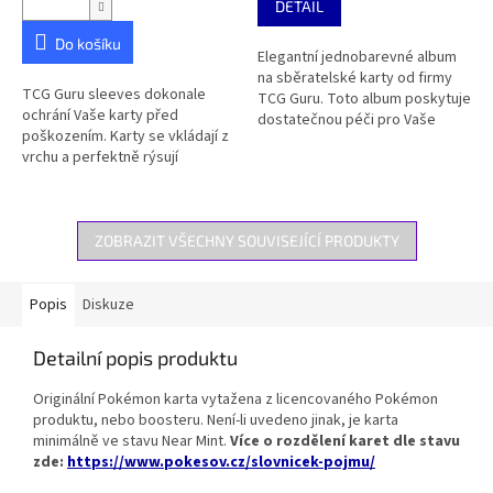
DETAIL
z
5
Do košíku
Elegantní jednobarevné album
hvězdiček.
na sběratelské karty od firmy
TCG Guru sleeves dokonale
TCG Guru. Toto album poskytuje
ochrání Vaše karty před
dostatečnou péči pro Vaše
poškozením. Karty se vkládají z
karty, díky zesíleným rohům a
vrchu a perfektně rýsují
zipovému zapínání. Skvělá
Pokémon kartu. Balení obsahuje
cena...
100ks obalů.
ZOBRAZIT VŠECHNY SOUVISEJÍCÍ PRODUKTY
Popis
Diskuze
Detailní popis produktu
Originální Pokémon karta vytažena z licencovaného Pokémon
produktu, nebo boosteru. Není-li uvedeno jinak, je karta
minimálně ve stavu Near Mint.
Více o rozdělení karet dle stavu
zde:
https://www.pokesov.cz/slovnicek-pojmu/