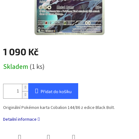
1 090 Kč
Měrná
Skladem
(1 ks)
cena:
Přidat do košíku
Originální Pokémon karta Cobalion 144/86 z edice Black Bolt.
Detailní informace