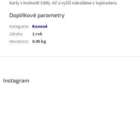
Karty v hodnotě 1000,- Kč a vyšší odesíláme v toploaderu.
Doplňkové parametry
Kategorie
:
Kovové
Záruka
:
1 rok
Hmotnost
:
0.05 kg
Z
á
p
a
Instagram
t
í