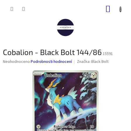
Přejít
NÁKUP
na
obsah
KOŠÍK
Cobalion - Black Bolt 144/86
15591
Průměrné
Neohodnoceno
Podrobnosti hodnocení
Značka:
Black Bolt
hodnocení
produktu
je
0,0
z
5
hvězdiček.