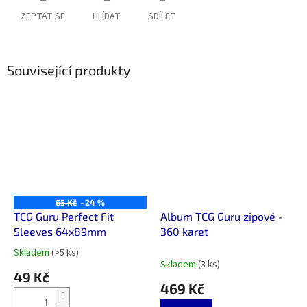
ZEPTAT SE
HLÍDAT
SDÍLET
Související produkty
65 Kč
–24 %
TCG Guru Perfect Fit
Album TCG Guru zipové -
Sleeves 64x89mm
360 karet
Skladem
(>5 ks)
Průměrné
Skladem
(3 ks)
hodnocení
49 Kč
produktu
469 Kč
je
4,9