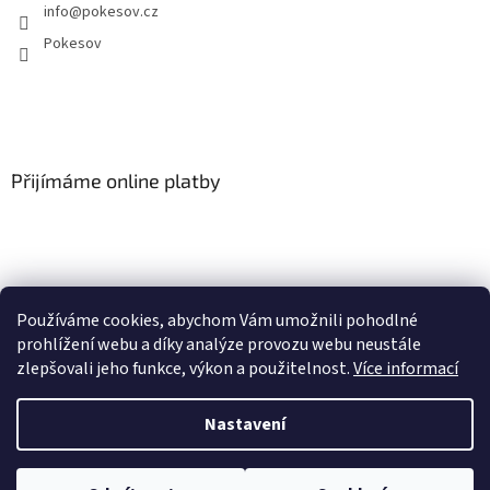
info
@
pokesov.cz
Pokesov
Přijímáme online platby
Používáme cookies, abychom Vám umožnili pohodlné
SLOVNÍČEK POJMŮ
prohlížení webu a díky analýze provozu webu neustále
zlepšovali jeho funkce, výkon a použitelnost.
Více informací
Nastavení
Vytvořil Shoptet
U vybraných produktů může být objednávka množstevně omezena dle