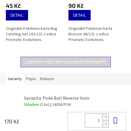
45 Kč
90 Kč
DETAIL
DETAIL
Originální Pokémon karta Bug
Originální Pokémon karta
Catching Set 102/131 z edice
Bronzor 66/131 z edice
Prismatic Evolutions.
Prismatic Evolutions.
ZOBRAZIT VŠECHNY SOUVISEJÍCÍ PRODUKTY
Varianty
Popis
Diskuze
Varianta: Poké Ball Reverse Holo
Skladem
(1 ks)
| 14038/POK
Do 
170 Kč