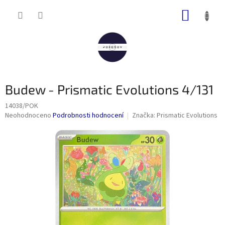
Přejít
NÁKUP
na
obsah
KOŠÍK
Budew - Prismatic Evolutions 4/131
14038/POK
Průměrné
Neohodnoceno
Podrobnosti hodnocení
Značka:
Prismatic Evolutions
hodnocení
produktu
je
0,0
z
5
hvězdiček.