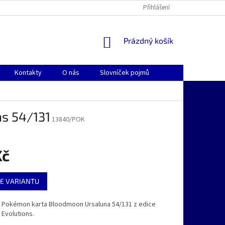
Přihlášení
NÁKUPNÍ
Prázdný košík
KOŠÍK
Kontakty
O nás
Slovníček pojmů
ns 54/131
13840/POK
Kč
E VARIANTU
ní Pokémon karta Bloodmoon Ursaluna 54/131 z edice
 Evolutions.