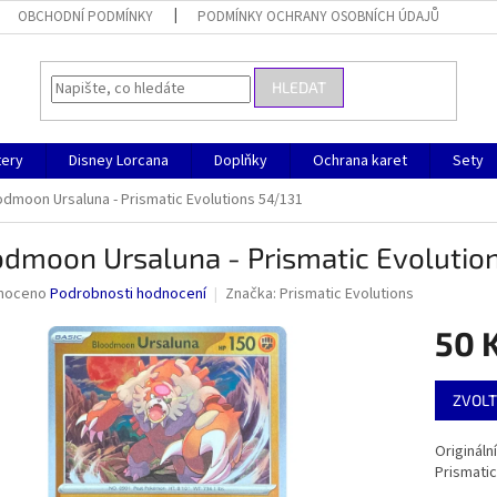
OBCHODNÍ PODMÍNKY
PODMÍNKY OCHRANY OSOBNÍCH ÚDAJŮ
HLEDAT
ery
Disney Lorcana
Doplňky
Ochrana karet
Sety
odmoon Ursaluna - Prismatic Evolutions 54/131
dmoon Ursaluna - Prismatic Evolutio
né
noceno
Podrobnosti hodnocení
Značka:
Prismatic Evolutions
ní
50 
u
Měrná
ZVOLT
cena:
ek.
Originál
Prismatic