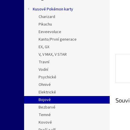
n
e
Kusové Pokémon karty
l
Charizard
Pikachu
Eeveevoluce
Kanto/První generace
EX, GX
V, V MAX, V STAR
Travní
Vodní
Psychické
Ohnivé
Elektrické
Souvi
Bojové
Bezbarvé
Temné
Kovové