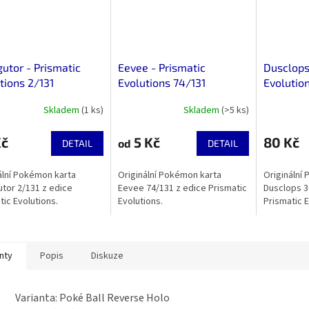
utor - Prismatic
Eevee - Prismatic
Dusclops
tions 2/131
Evolutions 74/131
Evolutio
Skladem
(1 ks)
Skladem
(>5 ks)
Kč
5 Kč
80 Kč
od
DETAIL
DETAIL
ální Pokémon karta
Originální Pokémon karta
Originální
tor 2/131 z edice
Eevee 74/131 z edice Prismatic
Dusclops 3
tic Evolutions.
Evolutions.
Prismatic E
nty
Popis
Diskuze
Varianta: Poké Ball Reverse Holo