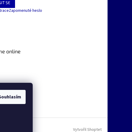
IT SE
trace
Zapomenuté heslo
me online
Souhlasím
Vytvořil Shoptet