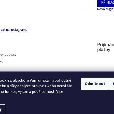
PŘIHLÁS
Nová regis
vat na Instagramu
Přijímá
platby
pokesov.cz
ov
ookies, abychom Vám umožnili pohodlné
Odmítnout
ebu a díky analýze provozu webu neustále
SLOVNÍČEK POJMŮ
eho funkce, výkon a použitelnost.
Více
s
í
.