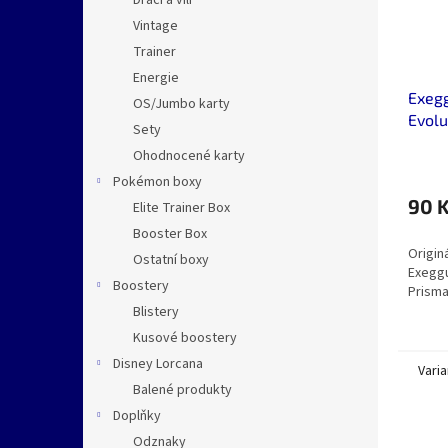
Dračí a vílí
Vintage
Trainer
Energie
Exegg
OS/Jumbo karty
Evolu
Sety
Ohodnocené karty
Pokémon boxy
90 
Elite Trainer Box
Booster Box
Origin
Ostatní boxy
Exeggu
Boostery
Prisma
Blistery
Kusové boostery
Disney Lorcana
Varia
Balené produkty
Doplňky
Odznaky