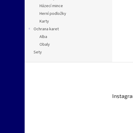
Házecí mince
Herní podložky
Karty
Ochrana karet
Alba
Obaly
Sety
Z
á
p
a
t
Instagr
í