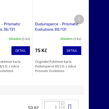
Další
produkt
 - Prismatic
Dudunsparce - Prismatic
ns 36/131
Evolutions 80/131
Skladem
(1 ks)
Skladem
(2 ks)
75 Kč
DETAIL
DETAIL
 Pokémon karta
Originální Pokémon karta
6/131 z edice
Dudunsparce 80/131 z edice
volutions.
Prismatic Evolutions.
Do košíku
50 Kč