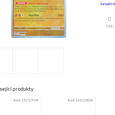
Detailní 
TISK
sející produkty
Kód:
13171/POK
Kód:
13213/NON