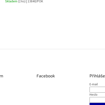
Skladem
(2 ks)
| 13840/POK
am
Facebook
Přihláše
E-mail
Heslo