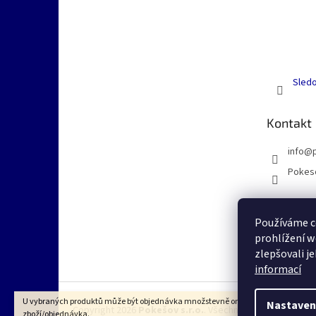
Sledo
Kontakt
info
@
Pokes
Používáme c
prohlížení w
zlepšovali j
informací
U vybraných produktů může být objednávka množstevně omezena dle VOP na 1k
Nastaven
Copyright 2026
Pokešov s.r.o.
. Všechna práva vyhrazena
zboží/objednávka.