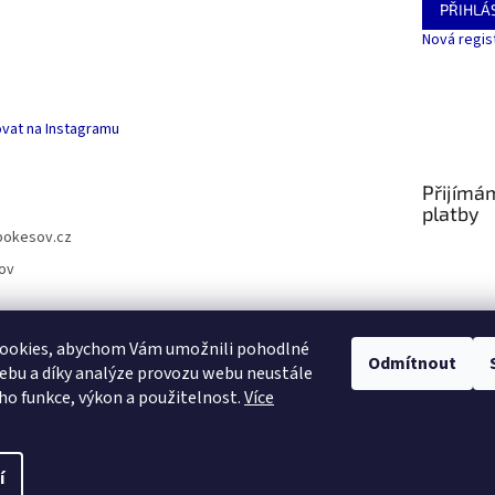
PŘIHLÁS
Nová regis
vat na Instagramu
Přijímá
platby
pokesov.cz
ov
ookies, abychom Vám umožnili pohodlné
Odmítnout
ebu a díky analýze provozu webu neustále
SLOVNÍČEK POJMŮ
eho funkce, výkon a použitelnost.
Více
s
í
.