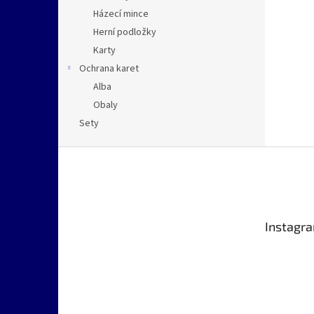
Házecí mince
Herní podložky
Karty
Ochrana karet
Alba
Obaly
Sety
Z
á
p
a
t
Instagr
í