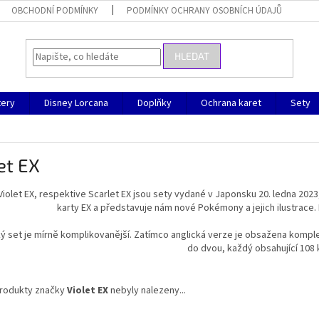
OBCHODNÍ PODMÍNKY
PODMÍNKY OCHRANY OSOBNÍCH ÚDAJŮ
HLEDAT
ery
Disney Lorcana
Doplňky
Ochrana karet
Sety
et EX
Violet EX, respektive Scarlet EX jsou sety vydané v Japonsku 20. ledna 2023, 
karty EX a představuje nám nové Pokémony a jejich ilustrace. H
ý set je mírně komplikovanější. Zatímco anglická verze je obsažena komp
do dvou, každý obsahující 108 
rodukty značky
Violet EX
nebyly nalezeny...