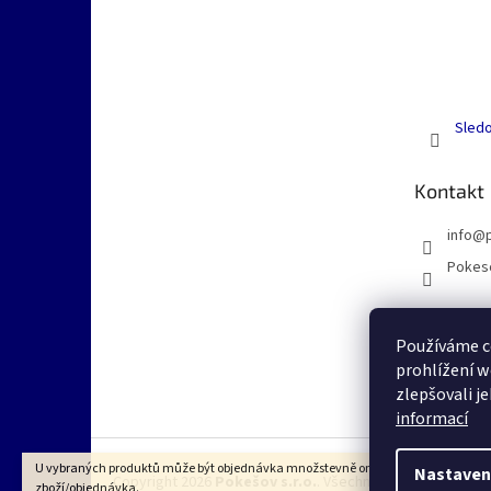
Sledo
Kontakt
info
@
Pokes
Používáme c
prohlížení w
zlepšovali j
informací
U vybraných produktů může být objednávka množstevně omezena dle VOP na 1k
Nastaven
Copyright 2026
Pokešov s.r.o.
. Všechna práva vyhrazena
zboží/objednávka.