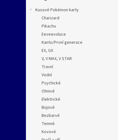
n
e
Kusové Pokémon karty
l
Charizard
Pikachu
Eeveevoluce
Kanto/První generace
EX, GX
V, V MAX, V STAR
Travní
Vodní
Psychické
Ohnivé
Elektrické
Bojové
Bezbarvé
Temné
Kovové