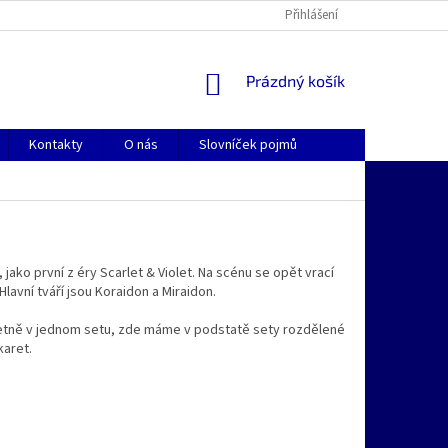
Přihlášení
NÁKUPNÍ
Prázdný košík
KOŠÍK
Kontakty
O nás
Slovníček pojmů
jako první z éry Scarlet & Violet. Na scénu se opět vrací
lavní tváří jsou Koraidon a Miraidon.
letně v jednom setu, zde máme v podstatě sety rozdělené
karet.