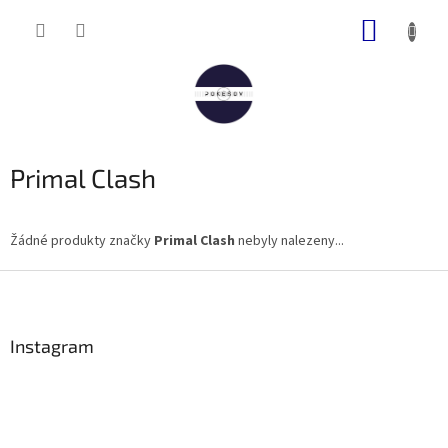
Přejít
NÁKUP
na
obsah
KOŠÍK
Primal Clash
Žádné produkty značky
Primal Clash
nebyly nalezeny...
Z
á
p
a
Instagram
t
í