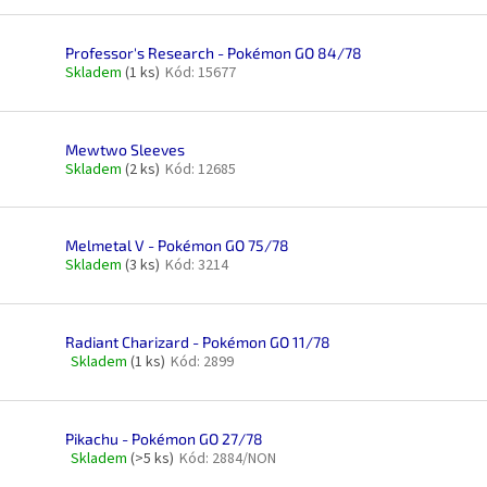
Professor's Research - Pokémon GO 84/78
Skladem
(1 ks)
Kód:
15677
Mewtwo Sleeves
Skladem
(2 ks)
Kód:
12685
Melmetal V - Pokémon GO 75/78
Skladem
(3 ks)
Kód:
3214
Radiant Charizard - Pokémon GO 11/78
Skladem
(1 ks)
Kód:
2899
Průměrné
hodnocení
produktu
je
Pikachu - Pokémon GO 27/78
4,5
Skladem
(>5 ks)
Kód:
2884/NON
Průměrné
z
hodnocení