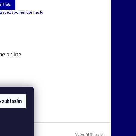
IT SE
trace
Zapomenuté heslo
me online
Souhlasím
Vytvořil Shoptet