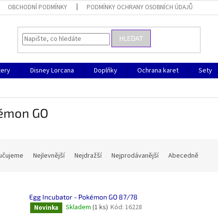
OBCHODNÍ PODMÍNKY
PODMÍNKY OCHRANY OSOBNÍCH ÚDAJŮ
HLEDAT
ery
Disney Lorcana
Doplňky
Ochrana karet
Sety
émon GO
učujeme
Nejlevnější
Nejdražší
Nejprodávanější
Abecedně
Egg Incubator - Pokémon GO 87/78
Skladem
(1 ks)
Kód:
16228
Novinka