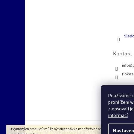
Sledo
Kontakt
info
@
Pokes
Používáme c
prohlížení w
zlepšovali j
informací
U vybraných produktů může být objednávka množstevně omezena dle VOP na 1k
Nastaven
Copyright 2026
Pokešov s.r.o.
. Všechna práva vyhrazena