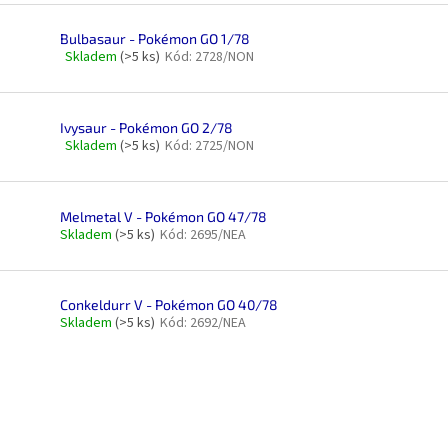
Bulbasaur - Pokémon GO 1/78
Skladem
(>5 ks)
Kód:
2728/NON
Průměrné
hodnocení
produktu
je
Ivysaur - Pokémon GO 2/78
5,0
Skladem
(>5 ks)
Kód:
2725/NON
Průměrné
z
hodnocení
5
produktu
hvězdiček.
je
Melmetal V - Pokémon GO 47/78
5,0
Skladem
(>5 ks)
Kód:
2695/NEA
z
5
hvězdiček.
Conkeldurr V - Pokémon GO 40/78
Skladem
(>5 ks)
Kód:
2692/NEA
O
v
l
á