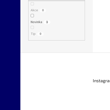
Akce
0
Novinka
1
Tip
0
Z
á
p
a
t
Instagr
í