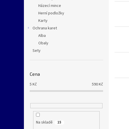
Házecí mince
Herní podložky
Karty
Ochrana karet
Alba
Obaly
Sety
Cena
5
Kč
590
Kč
Na skladě
15