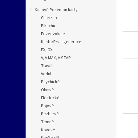
i
r
n
s
o
e
Kusové Pokémon karty
p
d
l
Charizard
r
u
Pikachu
o
k
d
Eeveevoluce
t
u
ů
Kanto/První generace
k
EX, GX
t
V, V MAX, V STAR
ů
Travní
Vodní
Psychické
Ohnivé
Elektrické
Bojové
Bezbarvé
Temné
Kovové