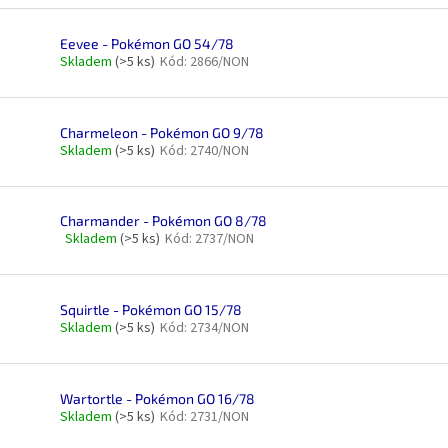
5
produktu
hvězdiček.
je
Eevee - Pokémon GO 54/78
5,0
Skladem
(>5 ks)
Kód:
2866/NON
z
5
hvězdiček.
Charmeleon - Pokémon GO 9/78
Skladem
(>5 ks)
Kód:
2740/NON
Charmander - Pokémon GO 8/78
Skladem
(>5 ks)
Kód:
2737/NON
Průměrné
hodnocení
produktu
je
Squirtle - Pokémon GO 15/78
5,0
Skladem
(>5 ks)
Kód:
2734/NON
z
5
hvězdiček.
Wartortle - Pokémon GO 16/78
Skladem
(>5 ks)
Kód:
2731/NON