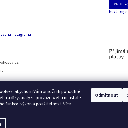
PŘIHLÁS
Nová regis
vat na Instagramu
Přijímá
platby
pokesov.cz
ov
ookies, abychom Vám umožnili pohodlné
Odmítnout
ebu a díky analýze provozu webu neustále
SLOVNÍČEK POJMŮ
eho funkce, výkon a použitelnost.
Více
s
í
.