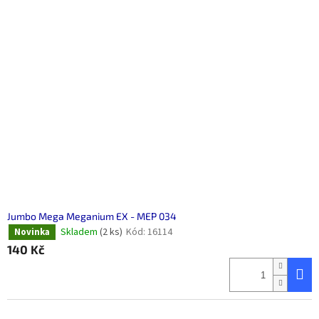
r
p
o
i
d
s
u
p
k
r
t
o
ů
d
u
k
t
ů
Jumbo Mega Meganium EX - MEP 034
Skladem
(2 ks)
Kód:
16114
Novinka
140 Kč