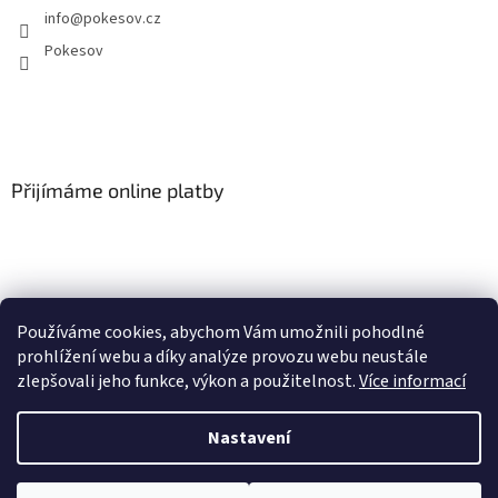
info
@
pokesov.cz
Pokesov
Přijímáme online platby
Používáme cookies, abychom Vám umožnili pohodlné
SLOVNÍČEK POJMŮ
prohlížení webu a díky analýze provozu webu neustále
zlepšovali jeho funkce, výkon a použitelnost.
Více informací
Nastavení
Vytvořil Shoptet