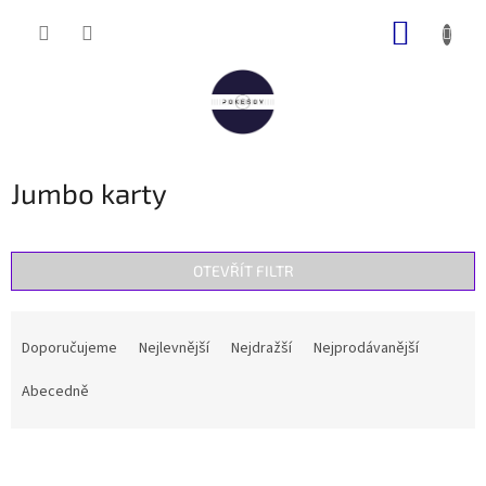
Přejít
NÁKUP
na
obsah
KOŠÍK
Jumbo karty
OTEVŘÍT FILTR
Ř
a
Doporučujeme
Nejlevnější
Nejdražší
Nejprodávanější
z
e
Abecedně
n
í
V
p
ý