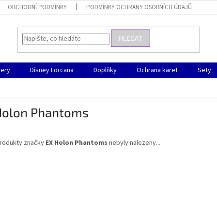
OBCHODNÍ PODMÍNKY
PODMÍNKY OCHRANY OSOBNÍCH ÚDAJŮ
HLEDAT
ery
Disney Lorcana
Doplňky
Ochrana karet
Sety
Holon Phantoms
rodukty značky
EX Holon Phantoms
nebyly nalezeny...