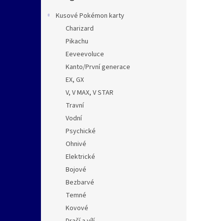
n
e
Kusové Pokémon karty
l
Charizard
Pikachu
Eeveevoluce
Kanto/První generace
EX, GX
V, V MAX, V STAR
Travní
Vodní
Psychické
Ohnivé
Elektrické
Bojové
Bezbarvé
Temné
Kovové