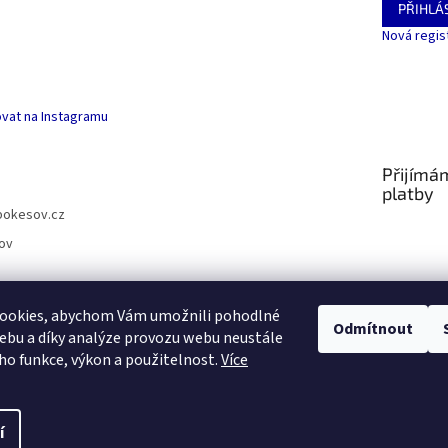
PŘIHLÁS
Nová regis
vat na Instagramu
Přijímá
platby
pokesov.cz
ov
ookies, abychom Vám umožnili pohodlné
Odmítnout
ebu a díky analýze provozu webu neustále
SLOVNÍČEK POJMŮ
eho funkce, výkon a použitelnost.
Více
s
í
.