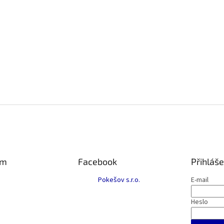
am
Facebook
Přihláše
Pokešov s.r.o.
E-mail
Heslo