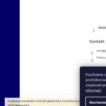
Sledo
Kontakt
info
@
Pokes
Používáme c
prohlížení w
zlepšovali j
informací
U vybraných produktů může být objednávka množstevně omezena dle VOP na 1k
Nastaven
Copyright 2026
Pokešov s.r.o.
. Všechna práva vyhrazena
zboží/objednávka.