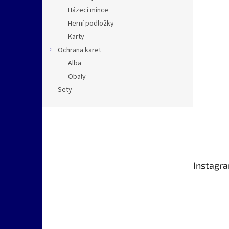
Házecí mince
Herní podložky
Karty
Ochrana karet
Alba
Obaly
Sety
Z
á
p
a
t
Instagr
í