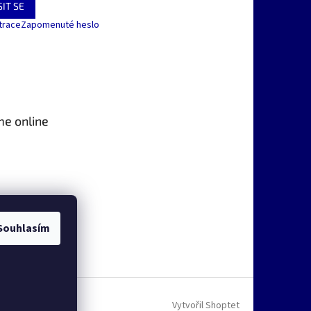
IT SE
trace
Zapomenuté heslo
me online
Souhlasím
Vytvořil Shoptet