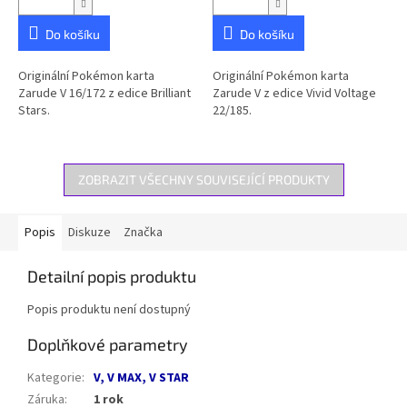
Do košíku
Do košíku
Originální Pokémon karta
Originální Pokémon karta
Zarude V 16/172 z edice Brilliant
Zarude V z edice Vivid Voltage
Stars.
22/185.
ZOBRAZIT VŠECHNY SOUVISEJÍCÍ PRODUKTY
Popis
Diskuze
Značka
Detailní popis produktu
Popis produktu není dostupný
Doplňkové parametry
Kategorie
:
V, V MAX, V STAR
Záruka
:
1 rok