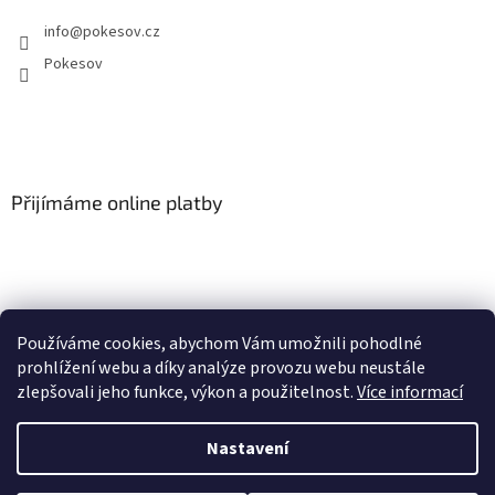
info
@
pokesov.cz
Pokesov
Přijímáme online platby
Používáme cookies, abychom Vám umožnili pohodlné
SLOVNÍČEK POJMŮ
prohlížení webu a díky analýze provozu webu neustále
zlepšovali jeho funkce, výkon a použitelnost.
Více informací
Nastavení
Vytvořil Shoptet