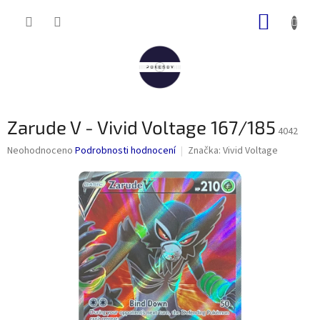
Přejít
NÁKUP
na
obsah
KOŠÍK
Zarude V - Vivid Voltage 167/185
4042
Průměrné
Neohodnoceno
Podrobnosti hodnocení
Značka:
Vivid Voltage
hodnocení
produktu
je
0,0
z
5
hvězdiček.