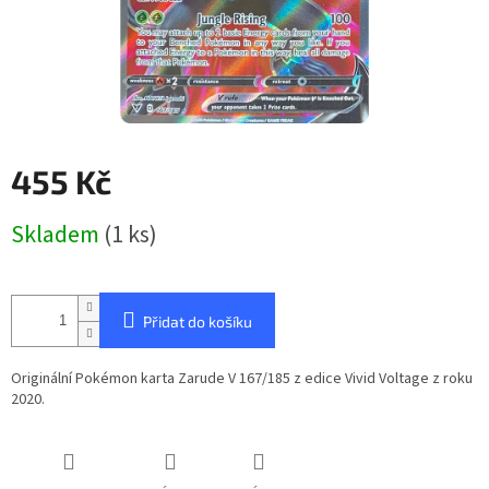
455 Kč
Měrná
Skladem
(1 ks)
cena:
Přidat do košíku
Originální Pokémon karta Zarude V 167/185 z edice Vivid Voltage z roku
2020.