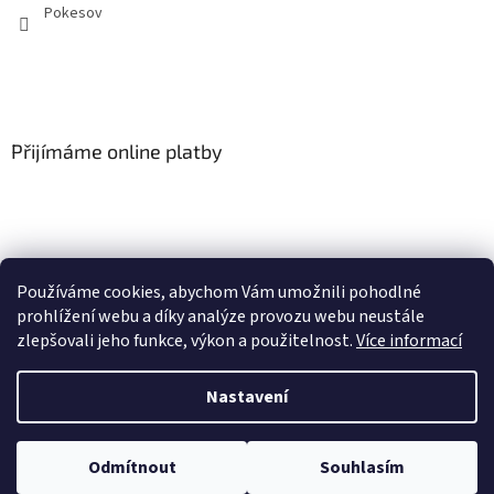
Pokesov
Přijímáme online platby
Používáme cookies, abychom Vám umožnili pohodlné
SLOVNÍČEK POJMŮ
prohlížení webu a díky analýze provozu webu neustále
zlepšovali jeho funkce, výkon a použitelnost.
Více informací
Nastavení
Vytvořil Shoptet
U vybraných produktů může být objednávka množstevně omezena dle
Odmítnout
Souhlasím
Copyright 2026
Pokešov s.r.o.
. Všechna práva vyhrazena.
VOP na 1ks zboží/objednávka.