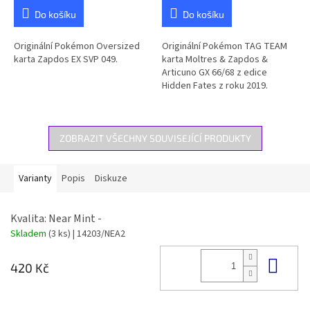
Do košíku
Do košíku
Originální Pokémon Oversized
Originální Pokémon TAG TEAM
karta Zapdos EX SVP 049.
karta Moltres & Zapdos &
Articuno GX 66/68 z edice
Hidden Fates z roku 2019.
ZOBRAZIT VŠECHNY SOUVISEJÍCÍ PRODUKTY
Varianty
Popis
Diskuze
Kvalita: Near Mint -
Skladem
(3 ks)
| 14203/NEA2
Do 
420 Kč