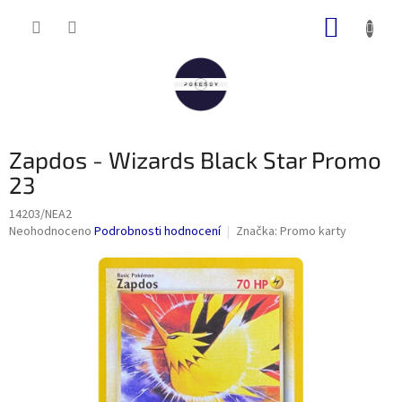
Přejít
NÁKUP
na
obsah
KOŠÍK
Zapdos - Wizards Black Star Promo
23
14203/NEA2
Průměrné
Neohodnoceno
Podrobnosti hodnocení
Značka:
Promo karty
hodnocení
produktu
je
0,0
z
5
hvězdiček.