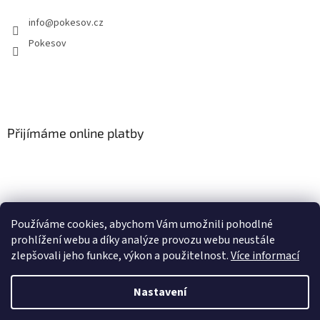
info
@
pokesov.cz
Pokesov
Přijímáme online platby
Používáme cookies, abychom Vám umožnili pohodlné
SLOVNÍČEK POJMŮ
prohlížení webu a díky analýze provozu webu neustále
zlepšovali jeho funkce, výkon a použitelnost.
Více informací
Nastavení
Vytvořil Shoptet