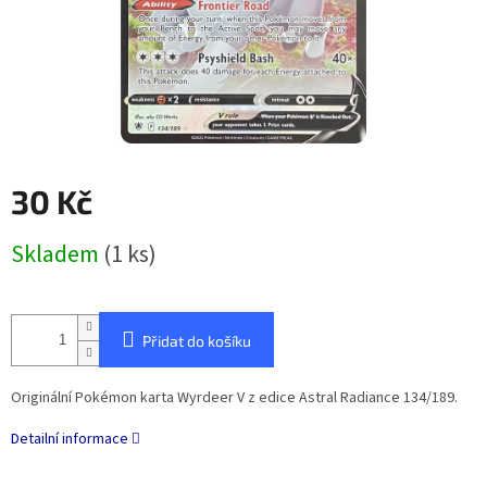
30 Kč
Měrná
Skladem
(1 ks)
cena:
Přidat do košíku
Originální Pokémon karta Wyrdeer V z edice Astral Radiance 134/189.
Detailní informace