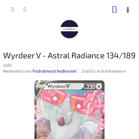
Přejít
NÁKUP
na
obsah
KOŠÍK
Wyrdeer V - Astral Radiance 134/189
2263
Průměrné
Neohodnoceno
Podrobnosti hodnocení
Značka:
Astral Radiance
hodnocení
produktu
je
0,0
z
5
hvězdiček.