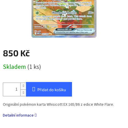
850 Kč
Měrná
Skladem
(1 ks)
cena:
Přidat do košíku
Originální pokémon karta Whisicott EX 165/86 z edice White Flare.
Detailní informace