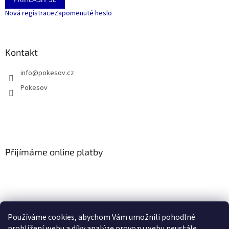
Nová registrace
Zapomenuté heslo
Kontakt
info
@
pokesov.cz
Pokesov
Přijímáme online platby
Používáme cookies, abychom Vám umožnili pohodlné
SLOVNÍČEK POJMŮ
prohlížení webu a díky analýze provozu webu neustále