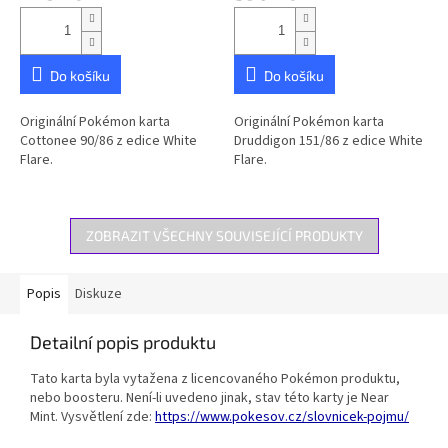
Do košíku
Do košíku
Originální Pokémon karta
Originální Pokémon karta
Cottonee 90/86 z edice White
Druddigon 151/86 z edice White
Flare.
Flare.
ZOBRAZIT VŠECHNY SOUVISEJÍCÍ PRODUKTY
Popis
Diskuze
Detailní popis produktu
Tato karta byla vytažena z licencovaného Pokémon produktu,
nebo boosteru. Není-li uvedeno jinak, stav této karty je Near
Mint. Vysvětlení zde:
https://www.pokesov.cz/slovnicek-pojmu/