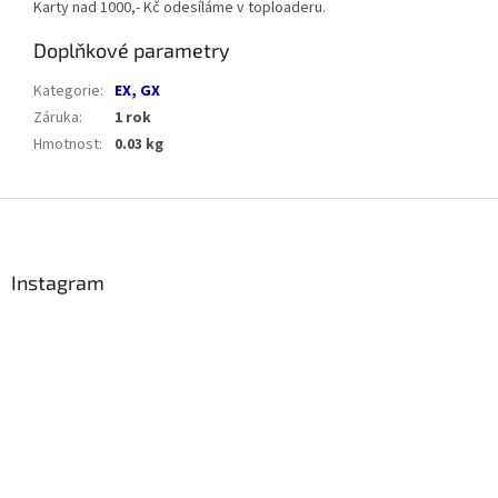
Karty nad 1000,- Kč odesíláme v toploaderu.
Doplňkové parametry
Kategorie
:
EX, GX
Záruka
:
1 rok
Hmotnost
:
0.03 kg
Z
á
p
a
Instagram
t
í