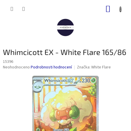
Přejít
NÁKUP
na
obsah
KOŠÍK
Whimcicott EX - White Flare 165/86
15396
Průměrné
Neohodnoceno
Podrobnosti hodnocení
Značka:
White Flare
hodnocení
produktu
je
0,0
z
5
hvězdiček.