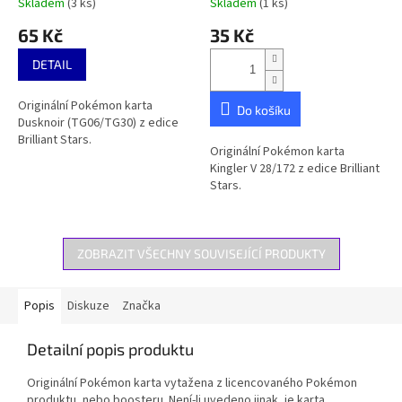
Skladem
(3 ks)
Skladem
(1 ks)
65 Kč
35 Kč
DETAIL
Originální Pokémon karta
Do košíku
Dusknoir (TG06/TG30) z edice
Brilliant Stars.
Originální Pokémon karta
Kingler V 28/172 z edice Brilliant
Stars.
ZOBRAZIT VŠECHNY SOUVISEJÍCÍ PRODUKTY
Popis
Diskuze
Značka
Detailní popis produktu
Originální Pokémon karta vytažena z licencovaného Pokémon
produktu, nebo boosteru. Není-li uvedeno jinak, je karta