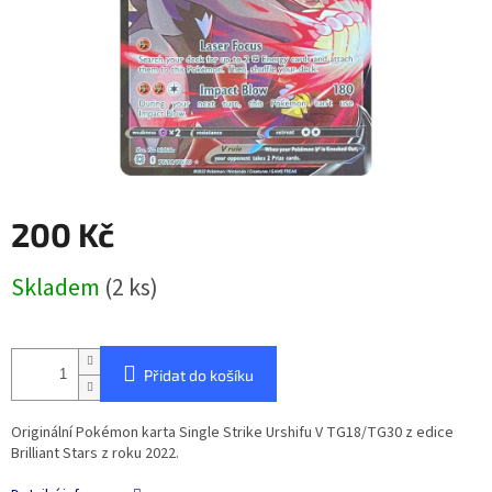
200 Kč
Měrná
Skladem
(2 ks)
cena:
Přidat do košíku
Originální Pokémon karta Single Strike Urshifu V TG18/TG30 z edice
Brilliant Stars z roku 2022.