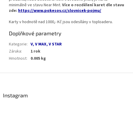
minimálně ve stavu Near Mint.
Více o rozdělení karet dle stavu
zde:
https://www.pokesov.cz/slovnicek-pojmu/
Karty v hodnotě nad 1000,- Kč jsou odesílány v toploaderu.
Doplňkové parametry
Kategorie
:
V, V MAX, V STAR
Záruka
:
1 rok
Hmotnost
:
0.005 kg
Z
á
p
a
Instagram
t
í