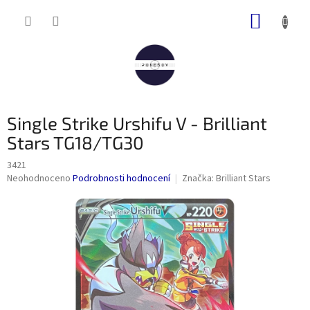
Přejít
NÁKUP
na
obsah
KOŠÍK
Single Strike Urshifu V - Brilliant
Stars TG18/TG30
3421
Průměrné
Neohodnoceno
Podrobnosti hodnocení
Značka:
Brilliant Stars
hodnocení
produktu
je
0,0
z
5
hvězdiček.