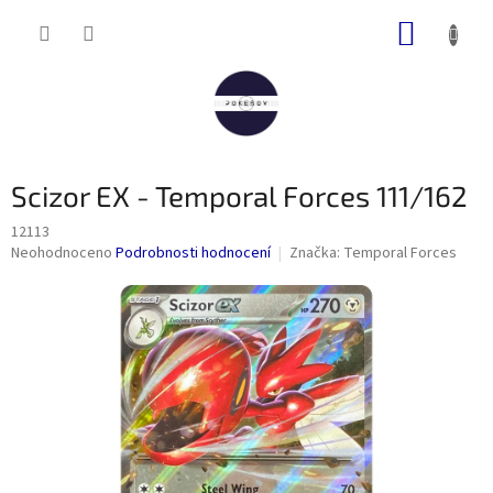
Přejít
NÁKUP
na
obsah
KOŠÍK
Scizor EX - Temporal Forces 111/162
12113
Průměrné
Neohodnoceno
Podrobnosti hodnocení
Značka:
Temporal Forces
hodnocení
produktu
je
0,0
z
5
hvězdiček.