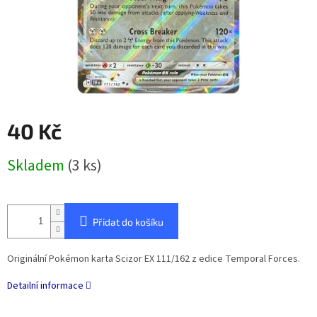
40 Kč
Měrná
Skladem
(3 ks)
cena:
Přidat do košíku
Originální Pokémon karta Scizor EX 111/162 z edice Temporal Forces.
Detailní informace