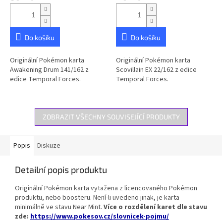
Do košíku
Do košíku
Originální Pokémon karta
Originální Pokémon karta
Awakening Drum 141/162 z
Scovillain EX 22/162 z edice
edice Temporal Forces.
Temporal Forces.
ZOBRAZIT VŠECHNY SOUVISEJÍCÍ PRODUKTY
Popis
Diskuze
Detailní popis produktu
Originální Pokémon karta vytažena z licencovaného Pokémon
produktu, nebo boosteru. Není-li uvedeno jinak, je karta
minimálně ve stavu Near Mint.
Více o rozdělení karet dle stavu
zde:
https://www.pokesov.cz/slovnicek-pojmu/