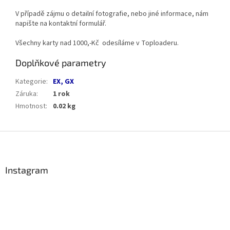
V případě zájmu o detailní fotografie, nebo jiné informace, nám
napište na kontaktní formulář.
Všechny karty nad 1000,-Kč odesíláme v Toploaderu.
Doplňkové parametry
Kategorie
:
EX, GX
Záruka
:
1 rok
Hmotnost
:
0.02 kg
Z
á
p
a
Instagram
t
í