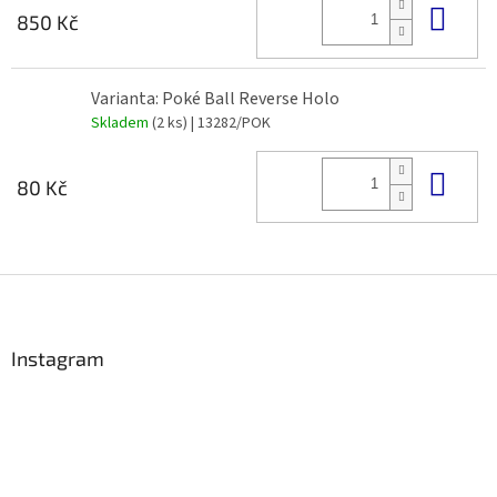
Do 
850 Kč
Varianta: Poké Ball Reverse Holo
Skladem
(2 ks)
| 13282/POK
Do 
80 Kč
Z
á
p
a
Instagram
t
í