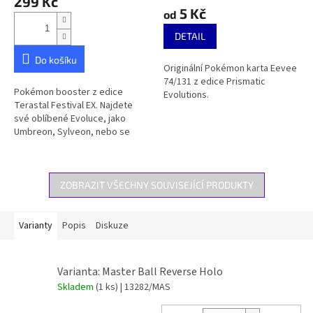
299 Kč
produktu
5 Kč
od
je
4,7
DETAIL
z
5
Do košíku
Originální Pokémon karta Eevee
hvězdiček.
74/131 z edice Prismatic
Pokémon booster z edice
Evolutions.
Terastal Festival EX. Najdete
své oblíbené Evoluce, jako
Umbreon, Sylveon, nebo se
zaměříte na hledání reverse
holo Master Ball karet? Ať už
se...
ZOBRAZIT VŠECHNY SOUVISEJÍCÍ PRODUKTY
Varianty
Popis
Diskuze
Varianta: Master Ball Reverse Holo
Skladem
(1 ks)
| 13282/MAS