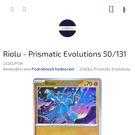
Přejít
NÁKUP
na
obsah
KOŠÍK
Riolu - Prismatic Evolutions 50/131
13282/POK
Průměrné
Neohodnoceno
Podrobnosti hodnocení
Značka:
Prismatic Evolutions
hodnocení
produktu
je
0,0
z
5
hvězdiček.