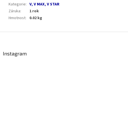
Kategorie
:
V, V MAX, V STAR
Záruka
:
1 rok
Hmotnost
:
0.02 kg
Z
á
p
a
Instagram
t
í