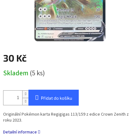
30 Kč
Měrná
Skladem
(5 ks)
cena:
Přidat do košíku
Originální Pokémon karta Regigigas 113/159 z edice Crown Zenith z
roku 2023.
Detailní informace