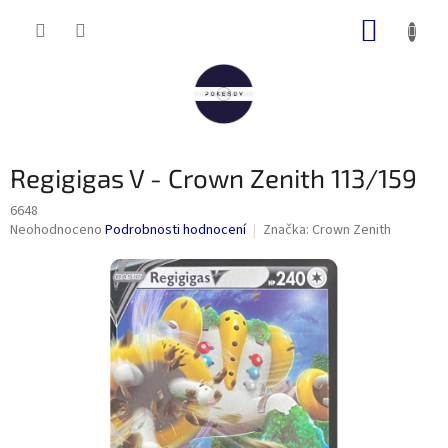
Přejít
NÁKUP
na
obsah
KOŠÍK
Regigigas V - Crown Zenith 113/159
6648
Průměrné
Neohodnoceno
Podrobnosti hodnocení
Značka:
Crown Zenith
hodnocení
produktu
je
0,0
z
5
hvězdiček.