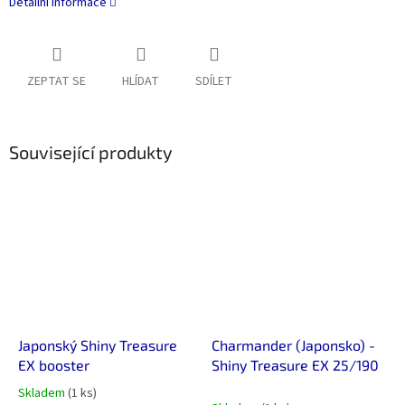
Detailní informace
ZEPTAT SE
HLÍDAT
SDÍLET
Související produkty
Japonský Shiny Treasure
Charmander (Japonsko) -
EX booster
Shiny Treasure EX 25/190
Skladem
(1 ks)
Průměrné