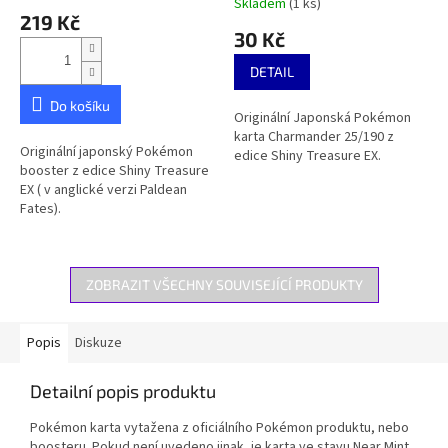
Skladem
(1 ks)
hodnocení
219 Kč
produktu
30 Kč
je
5,0
DETAIL
z
5
Do košíku
Originální Japonská Pokémon
hvězdiček.
karta Charmander 25/190 z
Originální japonský Pokémon
edice Shiny Treasure EX.
booster z edice Shiny Treasure
EX ( v anglické verzi Paldean
Fates).
ZOBRAZIT VŠECHNY SOUVISEJÍCÍ PRODUKTY
Popis
Diskuze
Detailní popis produktu
Pokémon karta vytažena z oficiálního Pokémon produktu, nebo
boosteru. Pokud není uvedeno jinak, je karta ve stavu Near Mint