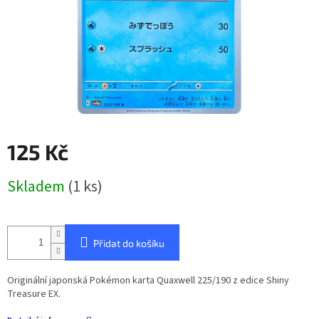
125 Kč
Měrná
Skladem
(1 ks)
cena:
Přidat do košíku
Originální japonská Pokémon karta Quaxwell 225/190 z edice Shiny
Treasure EX.