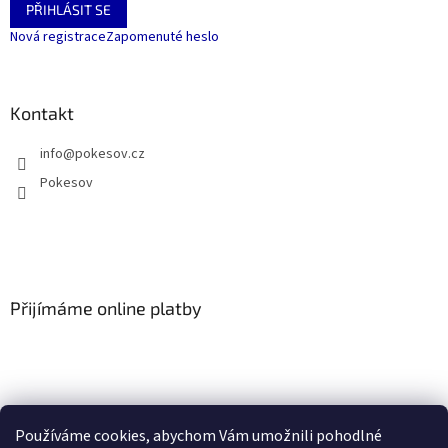
PŘIHLÁSIT SE
Nová registrace
Zapomenuté heslo
Kontakt
info
@
pokesov.cz
Pokesov
Přijímáme online platby
Používáme cookies, abychom Vám umožnili pohodlné
SLOVNÍČEK POJMŮ