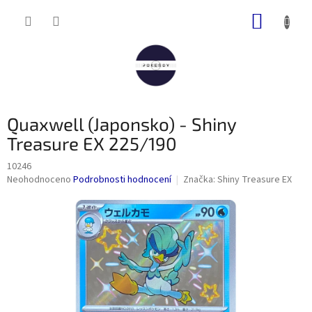
Přejít
NÁKUP
na
obsah
KOŠÍK
Quaxwell (Japonsko) - Shiny
Treasure EX 225/190
10246
Průměrné
Neohodnoceno
Podrobnosti hodnocení
Značka:
Shiny Treasure EX
hodnocení
produktu
je
0,0
z
5
hvězdiček.