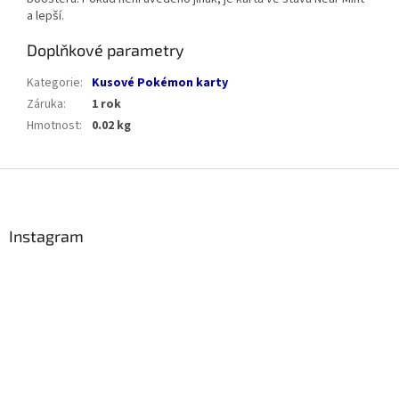
a lepší.
Doplňkové parametry
Kategorie
:
Kusové Pokémon karty
Záruka
:
1 rok
Hmotnost
:
0.02 kg
Z
á
p
a
Instagram
t
í