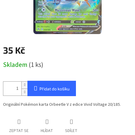
35 Kč
Měrná
Skladem
(1 ks)
cena:
Přidat do košíku
Originální Pokémon karta Orbeetle V z edice Vivid Voltage 20/185.
ZEPTAT SE
HLÍDAT
SDÍLET