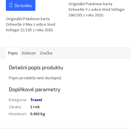
Originální Pokémon karta
Do košíku
Orbeetle V z edice Vivid Voltage
166/185 z roku 2020.
Originální Pokémon karta
Orbeetle V Max z edice Vivid
Voltage 21/185 z roku 2020.
Popis
Diskuze
Značka
Detailní popis produktu
Popis produktu není dostupný
Doplňkové parametry
Kategorie
:
Travní
Záruka
:
1 rok
Hmotnost
:
0.002 kg
Z