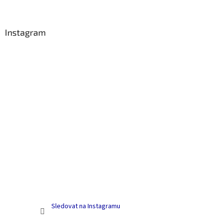
á
p
a
Instagram
t
í
Sledovat na Instagramu