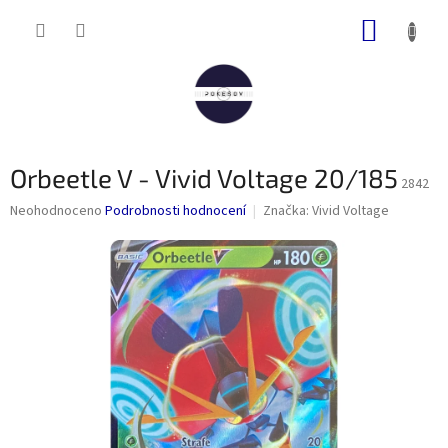
Přejít
NÁKUP
na
obsah
KOŠÍK
Orbeetle V - Vivid Voltage 20/185
2842
Průměrné
Neohodnoceno
Podrobnosti hodnocení
Značka:
Vivid Voltage
hodnocení
produktu
je
0,0
z
5
hvězdiček.