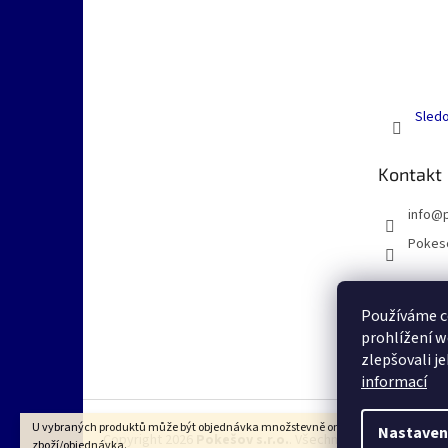
Sledo
Kontakt
info
@
Pokes
Používáme c
prohlížení w
zlepšovali j
informací
U vybraných produktů může být objednávka množstevně omezena dle VOP na 1k
Nastaven
Copyright 2026
Pokešov s.r.o.
. Všechna práva vyhrazena
zboží/objednávka.