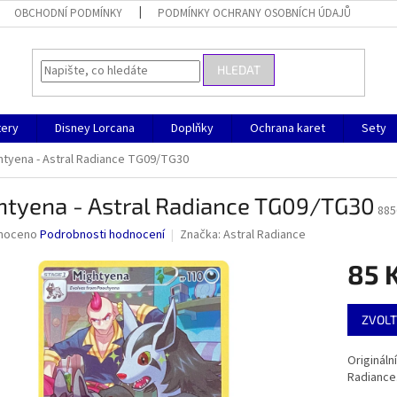
OBCHODNÍ PODMÍNKY
PODMÍNKY OCHRANY OSOBNÍCH ÚDAJŮ
HLEDAT
ery
Disney Lorcana
Doplňky
Ochrana karet
Sety
htyena - Astral Radiance TG09/TG30
htyena - Astral Radiance TG09/TG30
885
né
noceno
Podrobnosti hodnocení
Značka:
Astral Radiance
ní
85 
u
Měrná
ZVOLT
cena:
ek.
Originál
Radiance