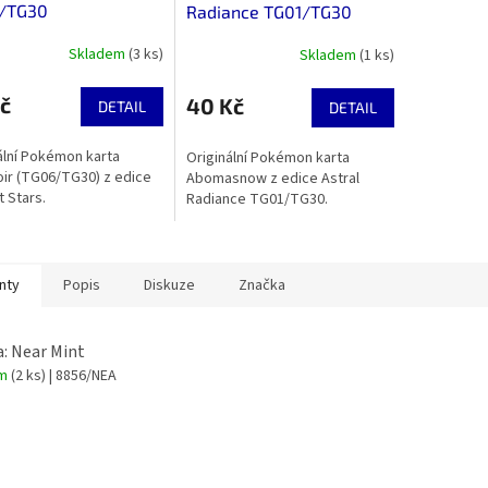
/TG30
Radiance TG01/TG30
Skladem
(3 ks)
Skladem
(1 ks)
č
40 Kč
DETAIL
DETAIL
ální Pokémon karta
Originální Pokémon karta
ir (TG06/TG30) z edice
Abomasnow z edice Astral
nt Stars.
Radiance TG01/TG30.
nty
Popis
Diskuze
Značka
a: Near Mint
em
(2 ks)
| 8856/NEA