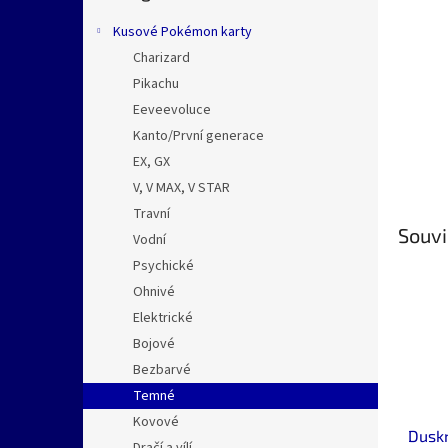
n
e
Kusové Pokémon karty
l
Charizard
Pikachu
Eeveevoluce
Kanto/První generace
EX, GX
V, V MAX, V STAR
Travní
Souvi
Vodní
Psychické
Ohnivé
Elektrické
Bojové
Bezbarvé
Temné
Kovové
Duskn