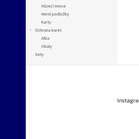
Házecí mince
Herní podložky
Karty
Ochrana karet
Alba
Obaly
Sety
Z
á
p
a
t
Instagr
í