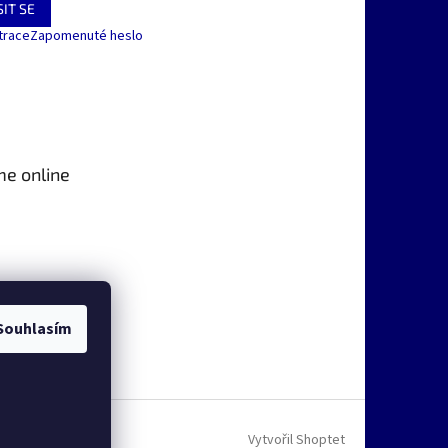
IT SE
trace
Zapomenuté heslo
me online
Souhlasím
Vytvořil Shoptet