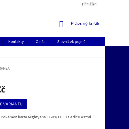
Přihlášení
NÁKUPNÍ
Prázdný košík
KOŠÍK
Kontakty
O nás
Slovníček pojmů
6/NEA
Kč
E VARIANTU
ní Pokémon karta Mightyena TG09/TG30 z edice Astral
.