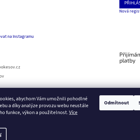
PŘIHLÁS
Nová regis
vat na Instagramu
Přijímá
platby
pokesov.cz
ov
ookies, abychom Vám umožnili pohodlné
Odmítnout
ebu a díky analýze provozu webu neustále
SLOVNÍČEK POJMŮ
eho funkce, výkon a použitelnost.
Více
s
í
.