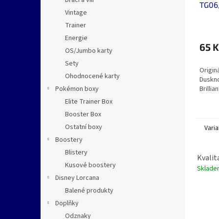
Dračí a vílí
TG06
Vintage
Trainer
Energie
65 K
OS/Jumbo karty
Sety
Origin
Ohodnocené karty
Duskno
Brillia
Pokémon boxy
Elite Trainer Box
Booster Box
Ostatní boxy
Varia
Boostery
Blistery
Kvalit
Kusové boostery
Sklad
Disney Lorcana
Balené produkty
Doplňky
Odznaky