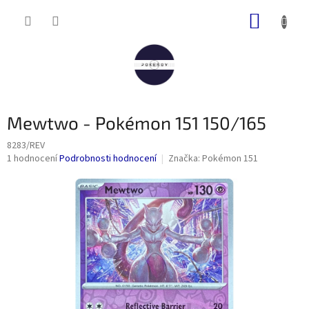
Přejít
NÁKUP
na
obsah
KOŠÍK
Mewtwo - Pokémon 151 150/165
8283/REV
Průměrné
1 hodnocení
Podrobnosti hodnocení
Značka:
Pokémon 151
hodnocení
produktu
je
5,0
z
5
hvězdiček.