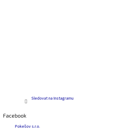
í
Sledovat na Instagramu
Facebook
Pokešov s.r.o.