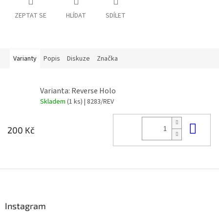
ZEPTAT SE
HLÍDAT
SDÍLET
Varianty
Popis
Diskuze
Značka
Varianta: Reverse Holo
Skladem
(1 ks)
| 8283/REV
Do 
200 Kč
Z
á
p
a
Instagram
t