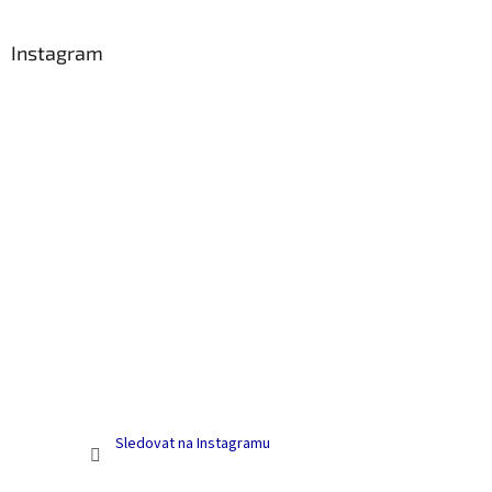
á
p
a
Instagram
t
í
Sledovat na Instagramu