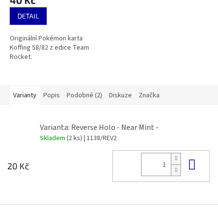
DETAIL
Originální Pokémon karta
Koffing 58/82 z edice Team
Rocket.
Varianty
Popis
Podobné (2)
Diskuze
Značka
Varianta: Reverse Holo - Near Mint -
Skladem
(2 ks)
| 1138/REV2
Do 
20 Kč
Z