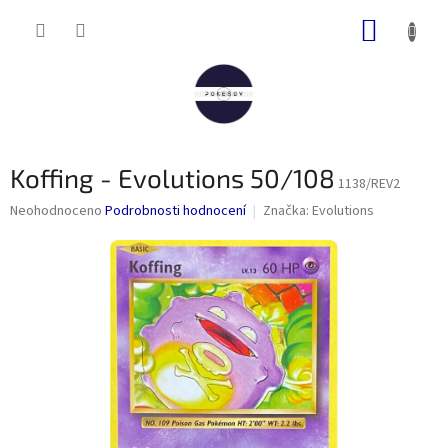
Přejít
NÁKUP
na
obsah
KOŠÍK
Koffing - Evolutions 50/108
1138/REV2
Průměrné
Neohodnoceno
Podrobnosti hodnocení
Značka:
Evolutions
hodnocení
produktu
je
0,0
z
5
hvězdiček.