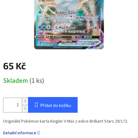
65 Kč
Měrná
Skladem
(1 ks)
cena:
Přidat do košíku
Originální Pokémon karta Kingler V Max z edice Brilliant Stars 29/172.
Detailní informace