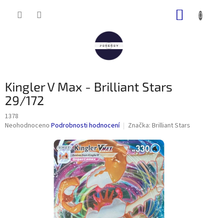
Přejít
NÁKUP
na
obsah
KOŠÍK
Kingler V Max - Brilliant Stars
29/172
1378
Průměrné
Neohodnoceno
Podrobnosti hodnocení
Značka:
Brilliant Stars
hodnocení
produktu
je
0,0
z
5
hvězdiček.