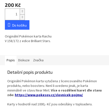
200 Kč
Do košíku
Originální Pokémon karta Raichu
V 158/172 z edice Brilliant Stars.
Popis
Diskuze
Značka
Detailní popis produktu
Originální Pokémon karta vytažena z licencovaného Pokémon
produktu, nebo boosteru. Není-li uvedeno jinak, je karta
minimálně ve stavu Near Mint.
Více o rozdělení karet dle stavu
zde:
https://www.pokesov.cz/slovnicek-pojmu/
Karty v hodnotě nad 1000,- Kč jsou odesílány v toploaderu.