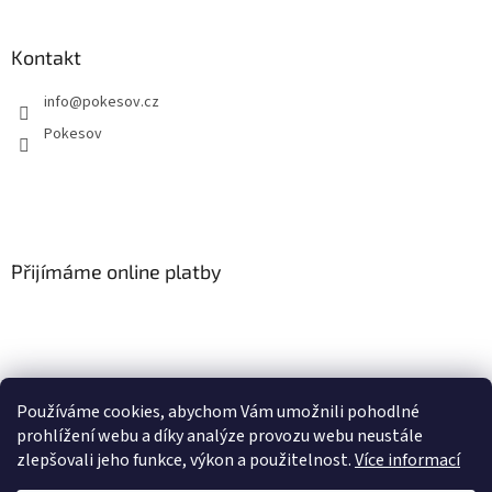
Kontakt
info
@
pokesov.cz
Pokesov
Přijímáme online platby
Používáme cookies, abychom Vám umožnili pohodlné
SLOVNÍČEK POJMŮ
prohlížení webu a díky analýze provozu webu neustále
zlepšovali jeho funkce, výkon a použitelnost.
Více informací