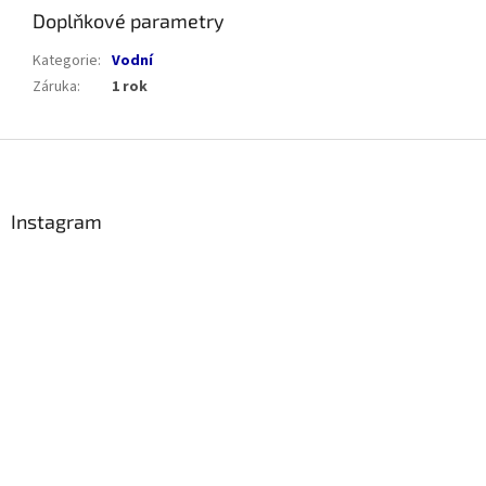
Doplňkové parametry
Kategorie
:
Vodní
Záruka
:
1 rok
Z
á
p
a
Instagram
t
í