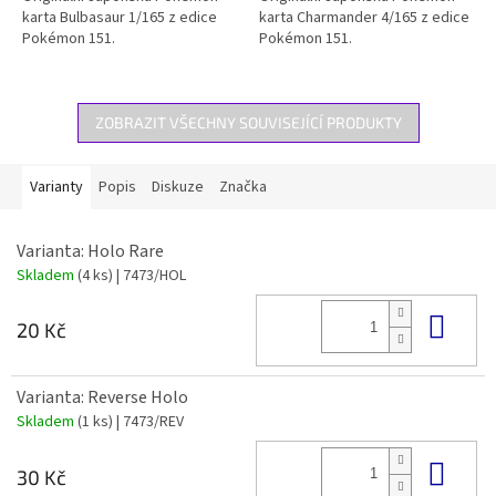
karta Bulbasaur 1/165 z edice
karta Charmander 4/165 z edice
Pokémon 151.
Pokémon 151.
ZOBRAZIT VŠECHNY SOUVISEJÍCÍ PRODUKTY
Varianty
Popis
Diskuze
Značka
Varianta: Holo Rare
Skladem
(4 ks)
| 7473/HOL
Do 
20 Kč
Varianta: Reverse Holo
Skladem
(1 ks)
| 7473/REV
Do 
30 Kč