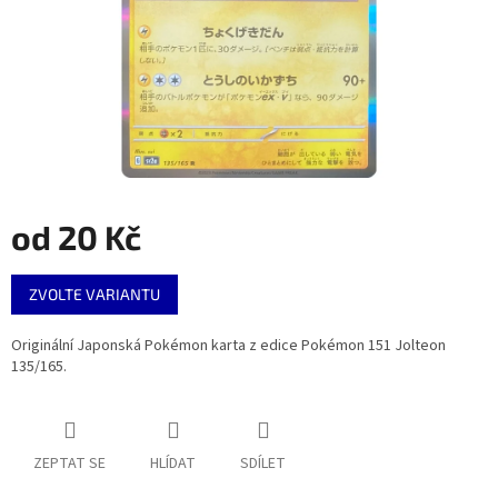
od
20 Kč
Měrná
ZVOLTE VARIANTU
cena:
Originální Japonská Pokémon karta z edice Pokémon 151 Jolteon
135/165.
ZEPTAT SE
HLÍDAT
SDÍLET