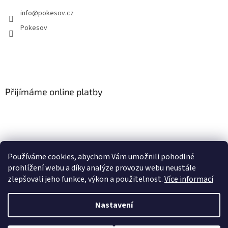
info
@
pokesov.cz
Pokesov
Přijímáme online platby
Používáme cookies, abychom Vám umožnili pohodlné
SLOVNÍČEK POJMŮ
prohlížení webu a díky analýze provozu webu neustále
zlepšovali jeho funkce, výkon a použitelnost.
Více informací
Nastavení
Vytvořil Shoptet