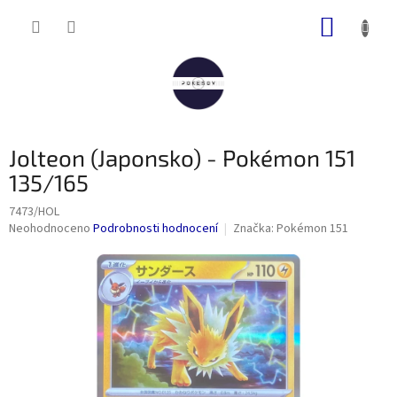
Přejít
NÁKUP
na
obsah
KOŠÍK
Jolteon (Japonsko) - Pokémon 151
135/165
7473/HOL
Průměrné
Neohodnoceno
Podrobnosti hodnocení
Značka:
Pokémon 151
hodnocení
produktu
je
0,0
z
5
hvězdiček.