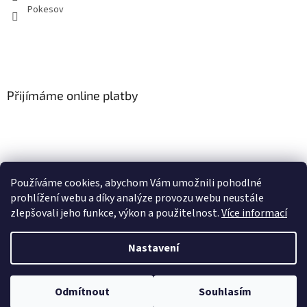
Pokesov
Přijímáme online platby
Používáme cookies, abychom Vám umožnili pohodlné
SLOVNÍČEK POJMŮ
prohlížení webu a díky analýze provozu webu neustále
zlepšovali jeho funkce, výkon a použitelnost.
Více informací
Nastavení
Vytvořil Shoptet
U vybraných produktů může být objednávka množstevně omezena dle
Odmítnout
Souhlasím
Copyright 2026
Pokešov s.r.o.
. Všechna práva vyhrazena.
VOP na 1ks zboží/objednávka.