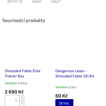
ZEPTAT SE
HLÍDAT
SDÍLET
Související produkty
Shrouded Fable Elite
Dangerous Laser -
Trainer Box
Shrouded Fable 58/64
Skladem
(>5 ks)
Průměrné
Skladem
(3 ks)
hodnocení
2 690 Kč
produktu
60 Kč
je
4,5
DETAIL