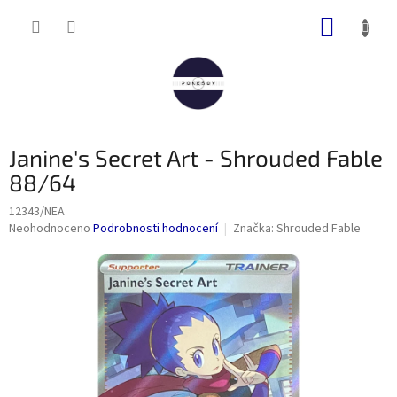
Přejít
NÁKUP
na
obsah
KOŠÍK
Janine's Secret Art - Shrouded Fable
88/64
12343/NEA
Průměrné
Neohodnoceno
Podrobnosti hodnocení
Značka:
Shrouded Fable
hodnocení
produktu
je
0,0
z
5
hvězdiček.