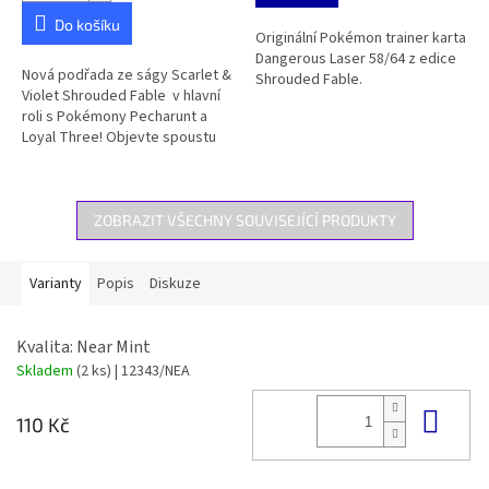
z
5
Do košíku
Originální Pokémon trainer karta
hvězdiček.
Dangerous Laser 58/64 z edice
Nová podřada ze ságy Scarlet &
Shrouded Fable.
Violet Shrouded Fable v hlavní
roli s Pokémony Pecharunt a
Loyal Three! Objevte spoustu
nových běžných karet, silnějších
EX Pokémonů....
ZOBRAZIT VŠECHNY SOUVISEJÍCÍ PRODUKTY
Varianty
Popis
Diskuze
Kvalita: Near Mint
Skladem
(2 ks)
| 12343/NEA
Do 
110 Kč