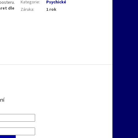
Kategorie
:
Psychické
oosteru.
aret dle
Záruka
:
1 rok
ní