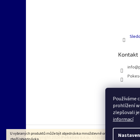
Sledo
Kontakt
info
@
Pokes
Používáme c
prohlížení w
zlepšovali j
informací
U vybraných produktů může být objednávka množstevně omezena dle VOP na 1k
Nastaven
Copyright 2026
Pokešov s.r.o.
. Všechna práva vyhrazena
zboží/objednávka.