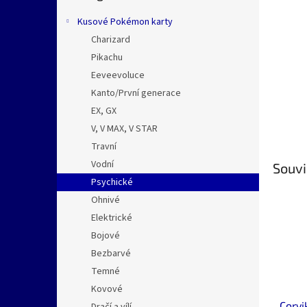
n
e
Kusové Pokémon karty
l
Charizard
Pikachu
Eeveevoluce
Kanto/První generace
EX, GX
V, V MAX, V STAR
Travní
Vodní
Souvi
Psychické
Ohnivé
Elektrické
Bojové
Bezbarvé
Temné
Kovové
Corvi