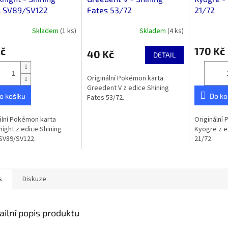
s SV89/SV122
Fates 53/72
21/72
Skladem
(1 ks)
Skladem
(4 ks)
Kč
170 Kč
40 Kč
DETAIL
Originální Pokémon karta
Greedent V z edice Shining
o košíku
Do ko
Fates 53/72.
ální Pokémon karta
Originální
night z edice Shining
Kyogre z e
SV89/SV122.
21/72.
s
Diskuze
ailní popis produktu