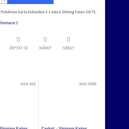
í Pokémon karta Indeedee V z edice Shining Fates 39/72.
informace
ZEPTAT SE
HLÍDAT
SDÍLET
Kód:
418
Kód:
5866
 Shining Fates
Carkol - Shining Fates