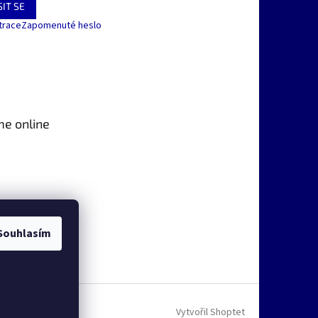
IT SE
trace
Zapomenuté heslo
me online
Souhlasím
Vytvořil Shoptet