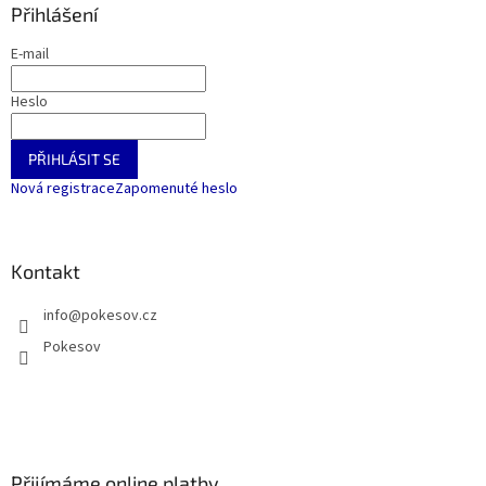
Přihlášení
E-mail
Heslo
PŘIHLÁSIT SE
Nová registrace
Zapomenuté heslo
Kontakt
info
@
pokesov.cz
Pokesov
Přijímáme online platby