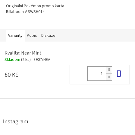
Originální Pokémon promo karta
Rillaboom V SWSH014.
Varianty
Popis
Diskuze
Kvalita: Near Mint
Skladem
(2 ks)
| 8907/NEA
Do 
60 Kč
Z
á
p
a
Instagram
t
í