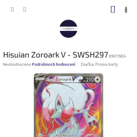
Přejít
NÁKUP
na
obsah
KOŠÍK
Hisuian Zoroark V - SWSH297
8907/NEA
Průměrné
Neohodnoceno
Podrobnosti hodnocení
Značka:
Promo karty
hodnocení
produktu
je
0,0
z
5
hvězdiček.