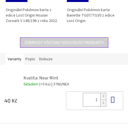
Originální Pokémon karta z
Originální Pokémon karta
edice Lost Origin Hisuian
Banette TG07/TG30 z edice
Zoroark V 146/196 z roku 2022.
Lost Origin.
ZOBRAZIT VŠECHNY SOUVISEJÍCÍ PRODUKTY
Varianty
Popis
Diskuze
Kvalita: Near Mint
Skladem
(>5 ks)
| 3760/NEA
Do 
40 Kč
Z