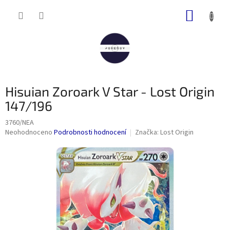
Přejít
NÁKUP
na
obsah
KOŠÍK
Hisuian Zoroark V Star - Lost Origin
147/196
3760/NEA
Průměrné
Neohodnoceno
Podrobnosti hodnocení
Značka:
Lost Origin
hodnocení
produktu
je
0,0
z
5
hvězdiček.