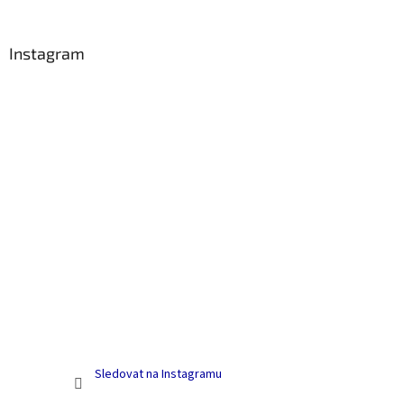
á
p
a
Instagram
t
í
Sledovat na Instagramu