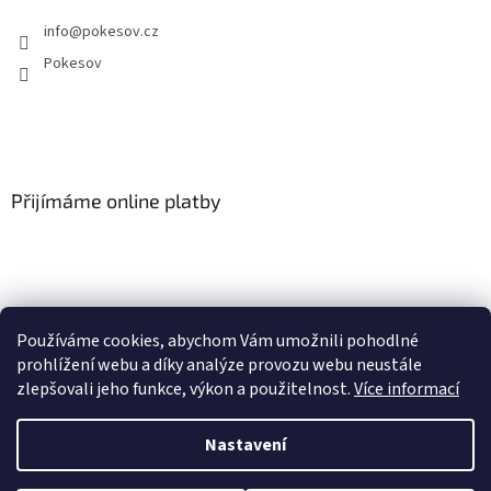
info
@
pokesov.cz
Pokesov
Přijímáme online platby
Používáme cookies, abychom Vám umožnili pohodlné
SLOVNÍČEK POJMŮ
prohlížení webu a díky analýze provozu webu neustále
zlepšovali jeho funkce, výkon a použitelnost.
Více informací
Nastavení
Vytvořil Shoptet