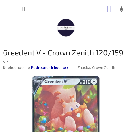
Přejít
NÁKUP
na
obsah
KOŠÍK
Greedent V - Crown Zenith 120/159
5191
Průměrné
Neohodnoceno
Podrobnosti hodnocení
Značka:
Crown Zenith
hodnocení
produktu
je
0,0
z
5
hvězdiček.