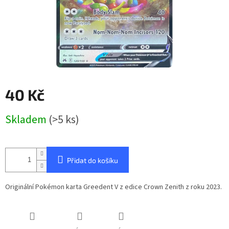
40 Kč
Měrná
Skladem
(>5 ks)
cena:
Přidat do košíku
Originální Pokémon karta Greedent V z edice Crown Zenith z roku 2023.