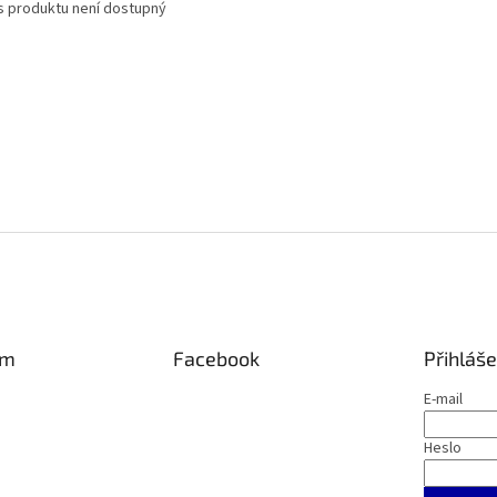
s produktu není dostupný
am
Facebook
Přihláše
E-mail
Heslo