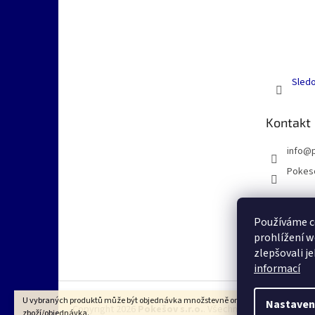
Sledo
Kontakt
info
@
Pokes
Používáme c
prohlížení w
zlepšovali j
informací
U vybraných produktů může být objednávka množstevně omezena dle VOP na 1k
Nastaven
Copyright 2026
Pokešov s.r.o.
. Všechna práva vyhrazena
zboží/objednávka.