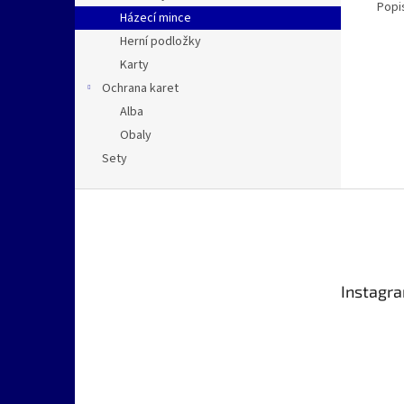
Popi
Házecí mince
Herní podložky
Karty
Ochrana karet
Alba
Obaly
Sety
Z
á
p
a
t
Instagr
í