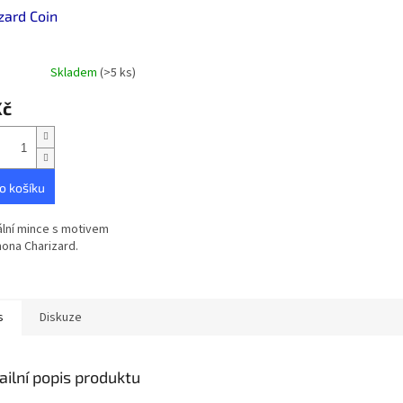
zard Coin
Skladem
(>5 ks)
Kč
o košíku
ální mince s motivem
ona Charizard.
s
Diskuze
ailní popis produktu