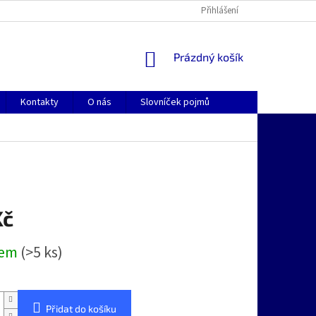
Přihlášení
NÁKUPNÍ
Prázdný košík
KOŠÍK
Kontakty
O nás
Slovníček pojmů
Kč
dem
(>5 ks)
Přidat do košíku