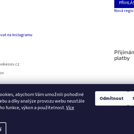
PŘIHLÁS
Nová regis
vat na Instagramu
Přijímá
platby
pokesov.cz
ov
ookies, abychom Vám umožnili pohodlné
Odmítnout
ebu a díky analýze provozu webu neustále
SLOVNÍČEK POJMŮ
eho funkce, výkon a použitelnost.
Více
s
í
.