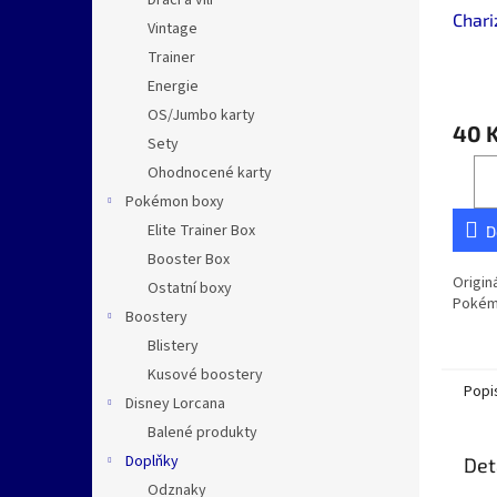
Dračí a vílí
Chari
Vintage
Trainer
Energie
OS/Jumbo karty
40 
Sety
Ohodnocené karty
Pokémon boxy
Elite Trainer Box
D
Booster Box
Origin
Ostatní boxy
Pokém
Boostery
Blistery
Kusové boostery
Popi
Disney Lorcana
Balené produkty
Doplňky
Det
Odznaky