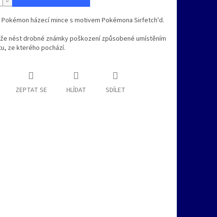
ní Pokémon házecí mince s motivem Pokémona Sirfetch'd.
že nést drobné známky poškození způsobené umístěním
u, ze kterého pochází.
ZEPTAT SE
HLÍDAT
SDÍLET