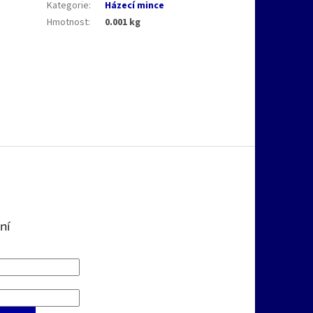
Kategorie
:
Házecí mince
Hmotnost
:
0.001 kg
ní