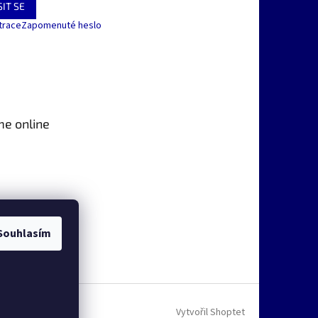
IT SE
trace
Zapomenuté heslo
me online
Souhlasím
Vytvořil Shoptet