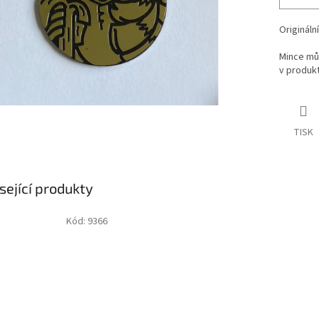
Originál
Mince mů
v produkt
TISK
sející produkty
Kód:
9366