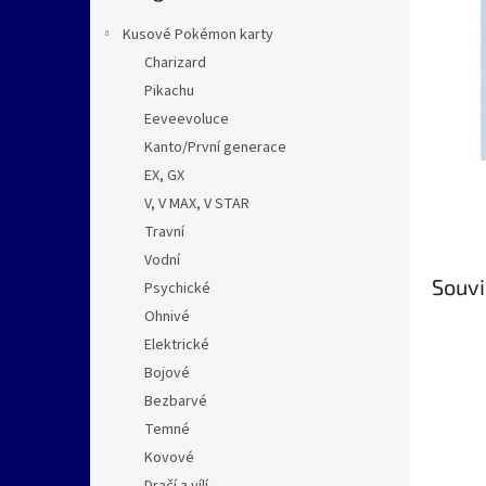
n
e
Kusové Pokémon karty
l
Charizard
Pikachu
Eeveevoluce
Kanto/První generace
EX, GX
V, V MAX, V STAR
Travní
Vodní
Souvi
Psychické
Ohnivé
Elektrické
Bojové
Bezbarvé
Temné
Kovové