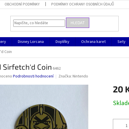
OBCHODNÍ PODMÍNKY
PODMÍNKY OCHRANY OSOBNÍCH ÚDAJŮ
HLEDAT
ery
Disney Lorcana
Doplňky
Ochrana karet
Sety
'd Coin
 Sirfetch'd Coin
6462
né
noceno
Podrobnosti hodnocení
Značka:
Nintendo
ní
20 
u
Měrná
Skla
cena:
ek.