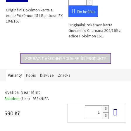
Originální Pokémon karta z
Do košíku
edice Pokémon 151 Blastoise EX
184/165.
Originální Pokémon karta
Giovanni's Charisma 204/165 z
edice Pokémon 151.
ZOBRAZIT VŠECHNY SOUVISEJÍCÍ PRODUKTY
Varianty
Popis
Diskuze
Značka
Kvalita: Near Mint
Skladem
(1 ks)
| 9584/NEA
Do 
590 Kč