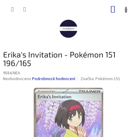
Přejít
NÁKUP
na
obsah
KOŠÍK
Erika's Invitation - Pokémon 151
196/165
9584/NEA
Průměrné
Neohodnoceno
Podrobnosti hodnocení
Značka:
Pokémon 151
hodnocení
produktu
je
0,0
z
5
hvězdiček.