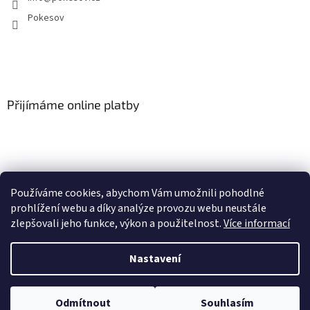
Pokesov
Přijímáme online platby
Používáme cookies, abychom Vám umožnili pohodlné
SLOVNÍČEK POJMŮ
prohlížení webu a díky analýze provozu webu neustále
zlepšovali jeho funkce, výkon a použitelnost.
Více informací
Nastavení
Vytvořil Shoptet
U vybraných produktů může být objednávka množstevně omezena dle
Odmítnout
Souhlasím
Copyright 2026
Pokešov s.r.o.
. Všechna práva vyhrazena.