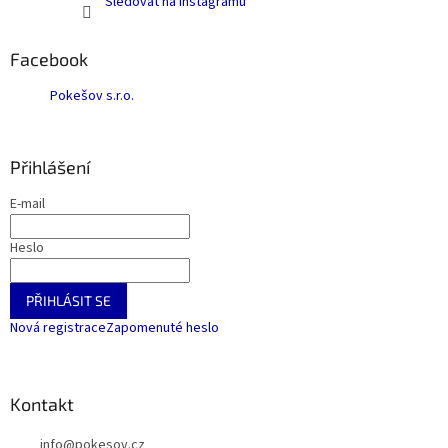
Sledovat na Instagramu
Facebook
Pokešov s.r.o.
Přihlášení
E-mail
Heslo
PŘIHLÁSIT SE
Nová registrace
Zapomenuté heslo
Kontakt
info
@
pokesov.cz