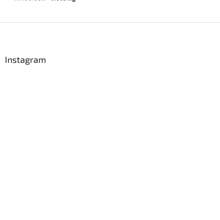
Z
á
p
a
Instagram
t
í