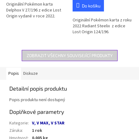
Originální Pokémon karta
Do košíku
Delphox V 27/196 z edice Lost
Origin vydané v roce 2022.
Originální Pokémon karta z roku
2022 Radiant Steelix z edice
Lost Origin 124/196.
ZOBRAZIT VŠECHNY SOUVISEJÍCÍ PRODUKTY
Popis
Diskuze
Detailní popis produktu
Popis produktu není dostupný
Doplňkové parametry
Kategorie
:
V, V MAX, V STAR
Záruka
:
1 rok
Hmotnost
:
0.005 kg