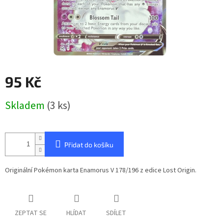
95 Kč
Měrná
Skladem
(3 ks)
cena:
Přidat do košíku
Originální Pokémon karta Enamorus V 178/196 z edice Lost Origin.
ZEPTAT SE
HLÍDAT
SDÍLET