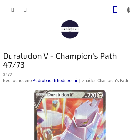
Přejít
NÁKUP
na
obsah
KOŠÍK
Duraludon V - Champion's Path
47/73
3472
Průměrné
Neohodnoceno
Podrobnosti hodnocení
Značka:
Champion's Path
hodnocení
produktu
je
0,0
z
5
hvězdiček.