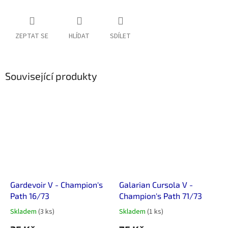
ZEPTAT SE
HLÍDAT
SDÍLET
Související produkty
Gardevoir V - Champion's
Galarian Cursola V -
Path 16/73
Champion's Path 71/73
Skladem
(3 ks)
Skladem
(1 ks)
Průměrné
Průměrné
hodnocení
hodnocení