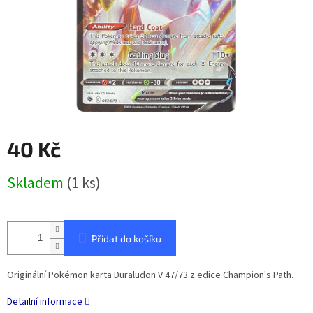
40 Kč
Měrná
Skladem
(1 ks)
cena:
Přidat do košíku
Originální Pokémon karta Duraludon V 47/73 z edice Champion's Path.
Detailní informace