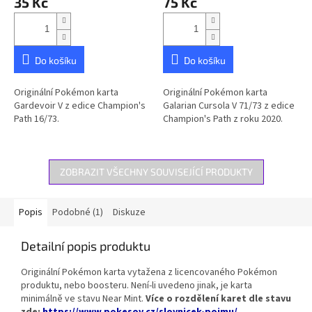
35 Kč
75 Kč
produktu
produktu
je
je
5,0
5,0
z
z
5
5
Do košíku
Do košíku
hvězdiček.
hvězdiček.
Originální Pokémon karta
Originální Pokémon karta
Gardevoir V z edice Champion's
Galarian Cursola V 71/73 z edice
Path 16/73.
Champion's Path z roku 2020.
ZOBRAZIT VŠECHNY SOUVISEJÍCÍ PRODUKTY
Popis
Podobné (1)
Diskuze
Detailní popis produktu
Originální Pokémon karta vytažena z licencovaného Pokémon
produktu, nebo boosteru. Není-li uvedeno jinak, je karta
minimálně ve stavu Near Mint.
Více o rozdělení karet dle stavu
zde:
https://www.pokesov.cz/slovnicek-pojmu/