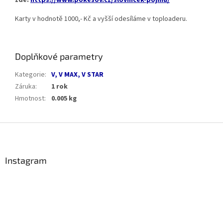
Karty v hodnotě 1000,- Kč a vyšší odesíláme v toploaderu.
Doplňkové parametry
Kategorie
:
V, V MAX, V STAR
Záruka
:
1 rok
Hmotnost
:
0.005 kg
Z
á
p
a
Instagram
t
í