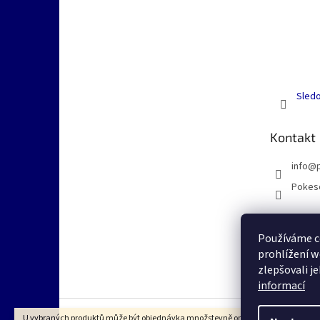
Sledo
Kontakt
info
@
Pokes
Používáme c
prohlížení w
zlepšovali j
informací
U vybraných produktů může být objednávka množstevně omezena dle VOP na 1k