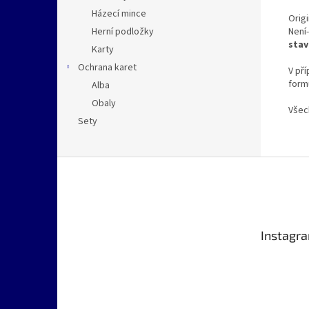
Házecí mince
Orig
Není-
Herní podložky
stav
Karty
Ochrana karet
V pří
formu
Alba
Obaly
Všec
Sety
Z
á
p
a
t
Instagr
í