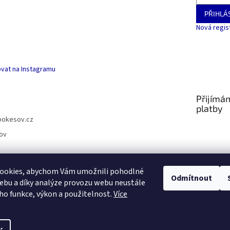
PŘIHLÁS
Nová regis
vat na Instagramu
Přijímá
platby
pokesov.cz
ov
ookies, abychom Vám umožnili pohodlné
Odmítnout
ebu a díky analýze provozu webu neustále
SLOVNÍČEK POJMŮ
eho funkce, výkon a použitelnost.
Více
s