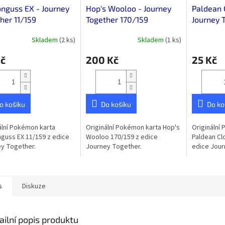
nguss EX - Journey
Hop's Wooloo - Journey
Paldean 
her 11/159
Together 170/159
Journey 
Skladem
(2 ks)
Skladem
(1 ks)
Kč
200 Kč
25 Kč
o košíku
Do košíku
Do ko
ální Pokémon karta
Originální Pokémon karta Hop's
Originální
uss EX 11/159 z edice
Wooloo 170/159 z edice
Paldean Cl
y Together.
Journey Together.
edice Jour
s
Diskuze
ailní popis produktu