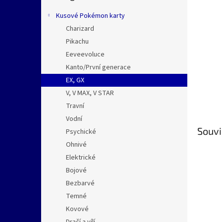
n
e
Kusové Pokémon karty
l
Charizard
Pikachu
Eeveevoluce
Kanto/První generace
EX, GX
V, V MAX, V STAR
Travní
Vodní
Souvi
Psychické
Ohnivé
Elektrické
Bojové
Bezbarvé
Temné
Kovové