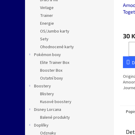
Dračí a vílí
Amoo
Vintage
Toget
Trainer
Energie
OS/Jumbo karty
30 
Sety
Ohodnocené karty
Pokémon boxy
Elite Trainer Box
D
Booster Box
Origin
Ostatní boxy
Amoong
Boostery
Journe
Blistery
Kusové boostery
Disney Lorcana
Popi
Balené produkty
Doplňky
Det
Odznaky