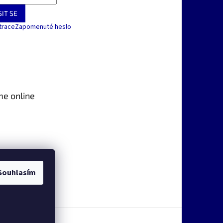
IT SE
trace
Zapomenuté heslo
me online
Souhlasím