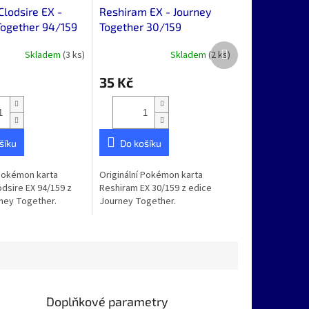
Clodsire EX -
Reshiram EX - Journey
Together 94/159
Together 30/159
Další
Skladem
(3 ks)
Skladem
(2 ks)
produkt
35 Kč
šíku
Do košíku
 Pokémon karta
Originální Pokémon karta
odsire EX 94/159 z
Reshiram EX 30/159 z edice
ney Together.
Journey Together.
Doplňkové parametry