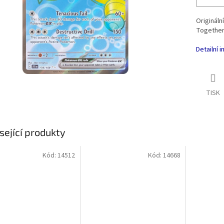
Originál
Together
Detailní 
TISK
sející produkty
Kód:
14512
Kód:
14668