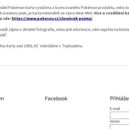
inální Pokémon karta vytažena z licencovaného Pokémon produktu, nebo b
li uvedeno jinak, je karta minimálně ve stavu Near Mint.
Více o rozdělení k
u zde:
https://www.pokesov.cz/slovnicek-pojmu/
padě zájmu o detailní fotografie, nebo jiné informace, nám napište na konta
lář.
hny karty nad 1000,-Kč odesíláme v Toploaderu.
am
Facebook
Přihláše
E-mail
Heslo