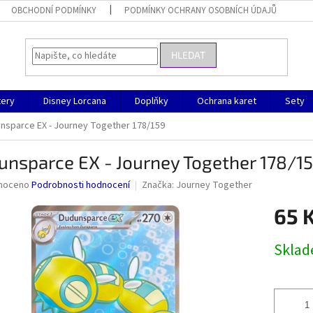
OBCHODNÍ PODMÍNKY
PODMÍNKY OCHRANY OSOBNÍCH ÚDAJŮ
HLEDAT
ery
Disney Lorcana
Doplňky
Ochrana karet
Sety
nsparce EX - Journey Together 178/159
unsparce EX - Journey Together 178/1
né
noceno
Podrobnosti hodnocení
Značka:
Journey Together
ní
65 
u
Měrná
Skla
cena:
ek.