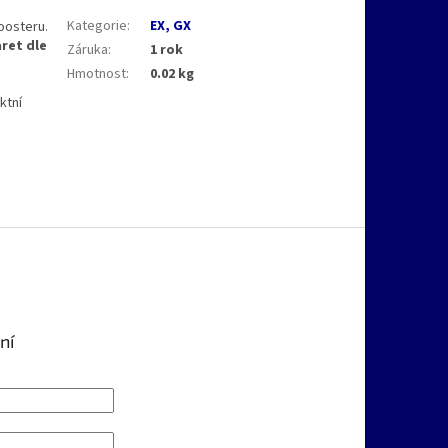
Kategorie
:
EX, GX
oosteru.
aret dle
Záruka
:
1 rok
Hmotnost
:
0.02 kg
ktní
ní